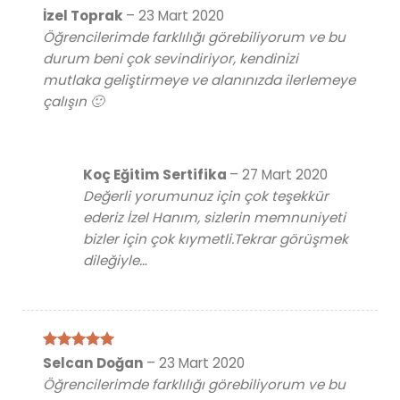
5 üzerinden
İzel Toprak
–
23 Mart 2020
5
oy aldı
Öğrencilerimde farklılığı görebiliyorum ve bu
durum beni çok sevindiriyor, kendinizi
mutlaka geliştirmeye ve alanınızda ilerlemeye
çalışın 🙂
Koç Eğitim Sertifika
–
27 Mart 2020
Değerli yorumunuz için çok teşekkür
ederiz İzel Hanım, sizlerin memnuniyeti
bizler için çok kıymetli.Tekrar görüşmek
dileğiyle…
5 üzerinden
Selcan Doğan
–
23 Mart 2020
5
oy aldı
Öğrencilerimde farklılığı görebiliyorum ve bu