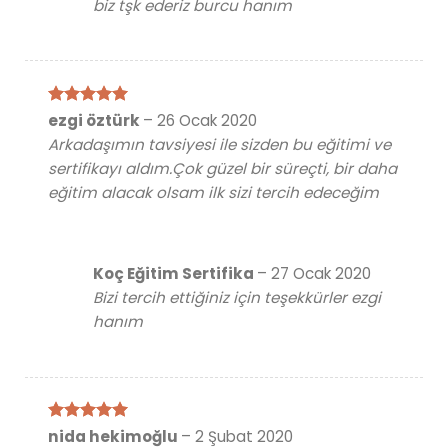
biz tşk ederiz burcu hanım
5 üzerinden
ezgi öztürk
–
26 Ocak 2020
5
oy aldı
Arkadaşımın tavsiyesi ile sizden bu eğitimi ve
sertifikayı aldım.Çok güzel bir süreçti, bir daha
eğitim alacak olsam ilk sizi tercih edeceğim
Koç Eğitim Sertifika
–
27 Ocak 2020
Bizi tercih ettiğiniz için teşekkürler ezgi
hanım
5 üzerinden
nida hekimoğlu
–
2 Şubat 2020