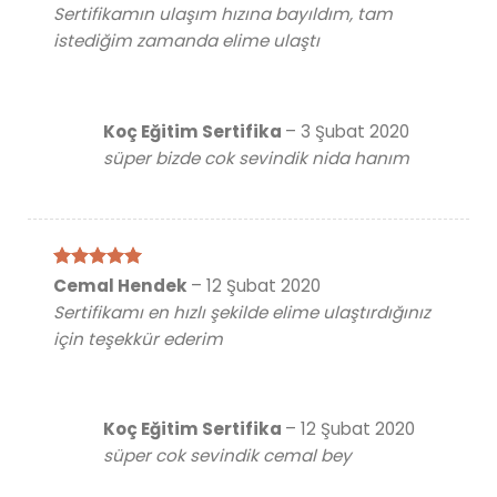
5
oy aldı
Sertifikamın ulaşım hızına bayıldım, tam
istediğim zamanda elime ulaştı
Koç Eğitim Sertifika
–
3 Şubat 2020
süper bizde cok sevindik nida hanım
5 üzerinden
Cemal Hendek
–
12 Şubat 2020
5
oy aldı
Sertifikamı en hızlı şekilde elime ulaştırdığınız
için teşekkür ederim
Koç Eğitim Sertifika
–
12 Şubat 2020
süper cok sevindik cemal bey