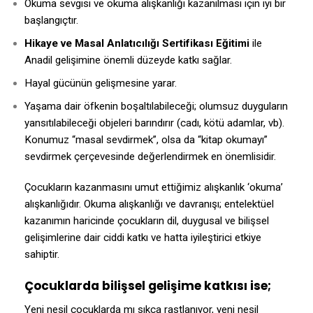
Okuma sevgisi ve okuma alışkanlığı kazanılması için iyi bir
başlangıçtır.
Hikaye ve Masal Anlatıcılığı Sertifikası
Eğitimi
ile
Anadil gelişimine önemli düzeyde katkı sağlar.
Hayal gücünün gelişmesine yarar.
Yaşama dair öfkenin boşaltılabileceği; olumsuz duyguların
yansıtılabileceği objeleri barındırır (cadı, kötü adamlar, vb).
Konumuz “masal sevdirmek”, olsa da “kitap okumayı”
sevdirmek çerçevesinde değerlendirmek en önemlisidir.
Çocukların kazanmasını umut ettiğimiz alışkanlık ‘okuma’
alışkanlığıdır. Okuma alışkanlığı ve davranışı; entelektüel
kazanımın haricinde çocukların dil, duygusal ve bilişsel
gelişimlerine dair ciddi katkı ve hatta iyileştirici etkiye
sahiptir.
Çocuklarda bilişsel gelişime katkısı ise;
Yeni nesil çocuklarda mı sıkça rastlanıyor, yeni nesil