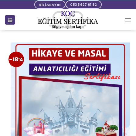
BİZİ ARAYIN
0535 627 61 82
-18%