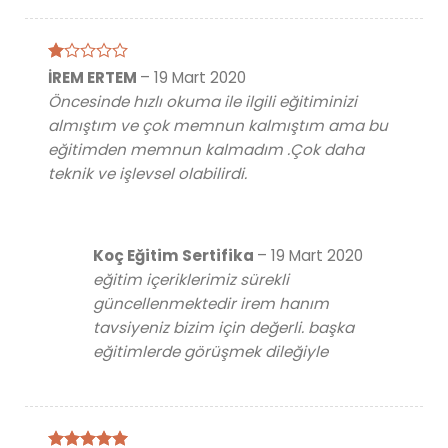
5
İREM ERTEM
–
19 Mart 2020
üzerinden
Öncesinde hızlı okuma ile ilgili eğitiminizi
1
oy
almıştım ve çok memnun kalmıştım ama bu
aldı
eğitimden memnun kalmadım .Çok daha
teknik ve işlevsel olabilirdi.
Koç Eğitim Sertifika
–
19 Mart 2020
eğitim içeriklerimiz sürekli
güncellenmektedir irem hanım
tavsiyeniz bizim için değerli. başka
eğitimlerde görüşmek dileğiyle