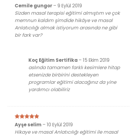
5 üzerinden
Cemile gungor
–
9 Eylül 2019
5
oy aldı
Sizden masal terapisi eğitimi almıştım ve çok
memnun kaldım şimdide hikâye ve masal
Anlatıcılığı almak istiyorum arasında ne gibi
bir fark var?
Koç Eğitim Sertifika
–
15 Ekim 2019
aslında tamamen farklı kesimlere hitap
etsenizde birbirini destekleyen
programlar eğitimi alacağınız da yine
yardımcı olabiliriz
5 üzerinden
Ayşe selim
–
10 Eylül 2019
5
oy aldı
Hikaye ve masal Anlatıcılığı eğitimi ile masal