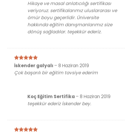
Hikaye ve masal anlatıcılığı sertifikası
veriyoruz. sertifikalarımız uluslararası ve
ömür boyu geçerlidir. Üniversite
hakkında eğitim danışmanlarımız size
dönüş sağladılar. teşekkür ederiz.
5 üzerinden
İskender galyalı
–
8 Haziran 2019
5
oy aldı
Çok başarılı bir eğitim tavsiye ederim
Koç Eğitim Sertifika
–
8 Haziran 2019
teşekkür ederiz İskender bey.