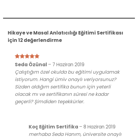
Hikaye ve Masal Anlatıcılığı Eğitimi Sertifikası
için 12 değerlendirme
5 üzerinden
Seda Özünal
–
7 Haziran 2019
5
oy aldı
Çalıştığım özel okulda bu eğitimi uygulamak
istiyorum. Hangi ümiv onaylı veriyorsunuz?
Sizden aldığım sertifika bunun için yeterli
olacak mı ve sertifikanın süresi ne kadar
geçerli? Şimdiden teşekkürler.
Koç Eğitim Sertifika
–
8 Haziran 2019
merhaba Seda Hanım, üniversite onaylı