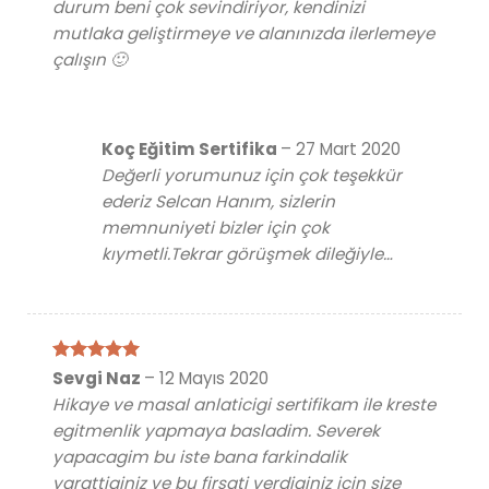
durum beni çok sevindiriyor, kendinizi
mutlaka geliştirmeye ve alanınızda ilerlemeye
çalışın 🙂
Koç Eğitim Sertifika
–
27 Mart 2020
Değerli yorumunuz için çok teşekkür
ederiz Selcan Hanım, sizlerin
memnuniyeti bizler için çok
kıymetli.Tekrar görüşmek dileğiyle…
5 üzerinden
Sevgi Naz
–
12 Mayıs 2020
5
oy aldı
Hikaye ve masal anlaticigi sertifikam ile kreste
egitmenlik yapmaya basladim. Severek
yapacagim bu iste bana farkindalik
yarattiginiz ve bu firsati verdiginiz icin size