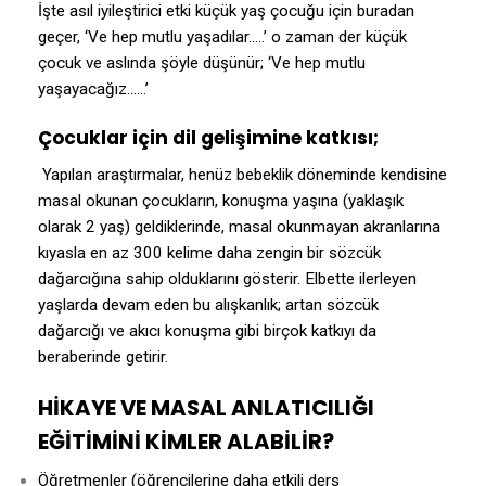
İşte asıl iyileştirici etki küçük yaş çocuğu için buradan
geçer, ‘Ve hep mutlu yaşadılar…..’ o zaman der küçük
çocuk ve aslında şöyle düşünür; ‘Ve hep mutlu
yaşayacağız……’
Çocuklar için dil gelişimine katkısı;
Yapılan araştırmalar, henüz bebeklik döneminde kendisine
masal okunan çocukların, konuşma yaşına (yaklaşık
olarak 2 yaş) geldiklerinde, masal okunmayan akranlarına
kıyasla en az 300 kelime daha zengin bir sözcük
dağarcığına sahip olduklarını gösterir. Elbette ilerleyen
yaşlarda devam eden bu alışkanlık; artan sözcük
dağarcığı ve akıcı konuşma gibi birçok katkıyı da
beraberinde getirir.
HİKAYE VE MASAL ANLATICILIĞI
EĞİTİMİNİ KİMLER ALABİLİR?
Öğretmenler (öğrencilerine daha etkili ders