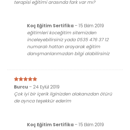
terapisi eğitimi arasında fark var mı?
Koç Eğitim Sertifika
–
15 Ekim 2019
eğitimleri koceğitim sitemizden
inceleyebilirsiniz yada 0535 476 37 12
numaralı hattan arayarak eğitim
danışmanlarımızdan bilgi alabilirsiniz
5 üzerinden
Burcu
–
24 Eylül 2019
5
oy aldı
Çok iyi bir içerik ilginizden alakanızdan ötürü
de ayrıca teşekkür ederim
Koç Eğitim Sertifika
–
15 Ekim 2019