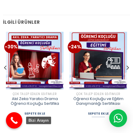
İLGILI ÜRÜNLER
-30%
-24%
ÇOK TALEP EDILEN EĞITIMLER
ÇOK TALEP EDILEN EĞITIMLER
Akıl Zeka Yaratıcı Drama
Öğrenci Koçluğu ve Eğitim
Öğrenci Koçluğu Sertifika
Danışmanlığı Sertifikası
SEPETE EKLE
SEPETE EKLE
Bizi Arayın