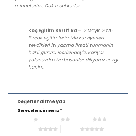
minnetarim. Cok tesekkurler.
Koç Eğitim Sertifika
–
12 Mayıs 2020
Bircok egitimlerimizle kursiyerleri
sevdikleri isi yapma firsati sunmanin
hakli gururu icerisindeyiz. Kariyer
yolunuzda size basarilar diliyoruz sevgi
hanim.
Değerlendirme yap
Derecelendirmeniz
*
1/5 yıldız
2/5 yıldız
3/5 yıldız
4/5 yıldız
5/5 yıldız