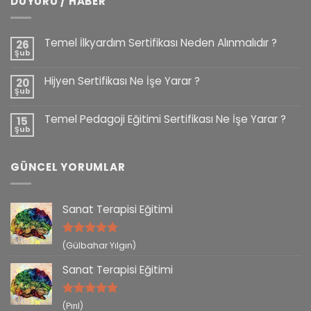
DUYURU / HABER
Temel İlkyardım Sertifikası Neden Alınmalıdır ?
26
Şub
Hijyen Sertifikası Ne İşe Yarar ?
20
Şub
Temel Pedagoji Eğitimi Sertifikası Ne İşe Yarar ?
15
Şub
GÜNCEL YORUMLAR
Sanat Terapisi Eğitimi
5 üzerinden
(Gülbahar Yılgın)
5
oy aldı
Sanat Terapisi Eğitimi
5 üzerinden
(Pırıl)