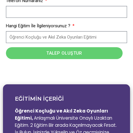
Telefon Numaranız
Hangi Eğitim İle İlgileniyorsunuz ?
TALEP OLUŞTUR
EĞİTİMİN İÇERİĞİ
Öğrenci Koçluğu ve Akıl Zeka Oyunları
Eğitimi,
Anlaşmalı Üniversite Onaylı Uzaktan
Eğitim. 2 Eğitim Bir arada Kaçırılmayacak Fırsat.
İş Bulun, İşinizde Yükselin ve Öz geçmişinize