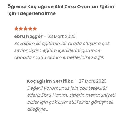
Öğrenci Koçluğu ve Akıl Zeka Oyunları Eğitimi
için 1 değerlendirme
5 üzerinden
ebru hoşgör
–
23 Mart 2020
5
oy aldı
Sevdiğim iki eğitimin bir arada oluşuna çok
sevinmiştim eğitim içeriklerini görünce
dahada mutlu oldum.emeklerinize sağlık
Koç Eğitim Sertifika
–
27 Mart 2020
Değerli yorumunuz için çok teşekkür
ederiz Ebru Hanım, sizlerin memnuniyeti
bizler için çok kıymetli.Tekrar görüşmek
dileğiyle…