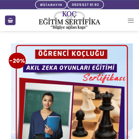
BİZİ ARAYIN
0535 627 61 82
-20%