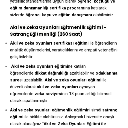
yeterlilik standartlarına uygun olarak
öğrenci koçluğu ve
eğitim danışmanlığı sertifika programı
na katılarak
sizlerde
öğrenci koçu ve eğitim danışmanı
olabilirsiniz.
Akıl ve Zeka Oyunları Eğitmenlik Eğitimi –
Satranç Eğitmenliği (260 Saat)
Akıl ve zeka oyunları sertifikası eğitimi
ile öğrencilerin
analitik düşünmelerini, yaratıcılıklarını ve empati yeteneğini
geliştirilebilir.
Akıl ve zeka oyunları eğitimi
ne katılan
öğrencilerde
dikkat dağınıklığı
azaltılabilir ve
odaklanma
sure
si uzatılabilir
. Akıl ve zeka oyunları eğitimi
ile
düzenli olarak
akıl ve zeka oyunları
oynayan
öğrencilerde
zeka seviyesi
nin 13 puan arttığı bilimsel
olarak ispatlanmıştır.
Akıl ve zeka oyunları eğitmenlik eğitimi
ni simdi
satranç
eğitimi
ile birlikte alabilirsiniz. Anlaşmalı Üniversite onaylı
olarak alacağınız “
Akıl ve Zeka Oyunları Eğitimi ile