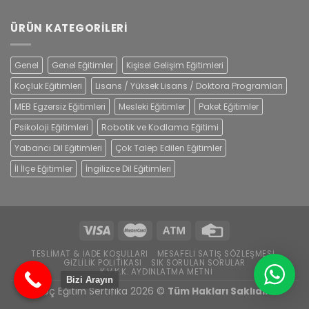
5
oy aldı
ÜRÜN KATEGORILERI
Genel
Genel Eğitimler
Kişisel Gelişim Eğitimleri
Koçluk Eğitimleri
Lisans / Yüksek Lisans / Doktora Programları
MEB Egzersiz Eğitimleri
Mesleki Eğitimler
Paket Eğitimler
Psikoloji Eğitimleri
Robotik ve Kodlama Eğitimi
Yabancı Dil Eğitimleri
Çok Talep Edilen Eğitimler
İl İlçe Eğitimler
İngilizce Dil Eğitimleri
TESLIMAT & İADE KOŞULLARI
MESAFELI SATIŞ SÖZLEŞMESI
GIZLILIK POLITIKASI
SIK SORULAN SORULAR
K.V.K.K. AYDINLATMA METNI
Bizi Arayın
Koç Eğitim Sertifika 2026 ©
Tüm Hakları Saklıdır.