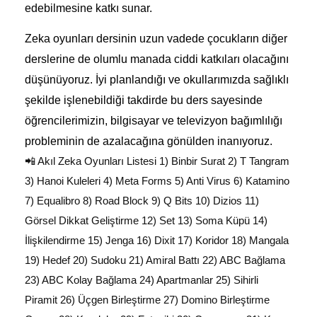
edebilmesine katkı sunar.
Zeka oyunları dersinin uzun vadede çocukların diğer
derslerine de olumlu manada ciddi katkıları olacağını
düşünüyoruz. İyi planlandığı ve okullarımızda sağlıklı
şekilde işlenebildiği takdirde bu ders sayesinde
öğrencilerimizin, bilgisayar ve televizyon bağımlılığı
probleminin de azalacağına gönülden inanıyoruz.
📲 Akıl Zeka Oyunları Listesi 1) Binbir Surat 2) T Tangram
3) Hanoi Kuleleri 4) Meta Forms 5) Anti Virus 6) Katamino
7) Equalibro 8) Road Block 9) Q Bits 10) Dizios 11)
Görsel Dikkat Geliştirme 12) Set 13) Soma Küpü 14)
İlişkilendirme 15) Jenga 16) Dixit 17) Koridor 18) Mangala
19) Hedef 20) Sudoku 21) Amiral Battı 22) ABC Bağlama
23) ABC Kolay Bağlama 24) Apartmanlar 25) Sihirli
Piramit 26) Üçgen Birleştirme 27) Domino Birleştirme