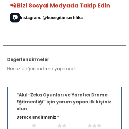
📲 Bizi Sosyal Medyada Takip Edin
📷
Instagram: @kocegitimsertifika
Değerlendirmeler
Henüz değerlendirme yapılmadı.
“Akıl-Zeka Oyunları ve Yaratıcı Drama
Eğitmenliği” için yorum yapan ilk kişi siz
olun
Derecelendirmeniz
*
1/5 yıldız
2/5 yıldız
3/5 yıldız