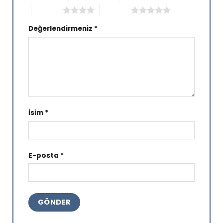
4/5 yıldız
5/5 yıldız
Değerlendirmeniz
*
İsim
*
E-posta
*