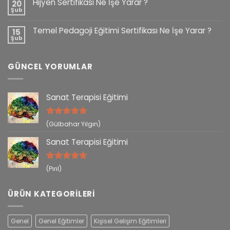
Hijyen Sertifikası Ne İşe Yarar ?
20
Şub
Temel Pedagoji Eğitimi Sertifikası Ne İşe Yarar ?
15
Şub
GÜNCEL YORUMLAR
Sanat Terapisi Eğitimi
5 üzerinden
(Gülbahar Yılgın)
5
oy aldı
Sanat Terapisi Eğitimi
5 üzerinden
(Pırıl)
5
oy aldı
ÜRÜN KATEGORILERI
Genel
Genel Eğitimler
Kişisel Gelişim Eğitimleri