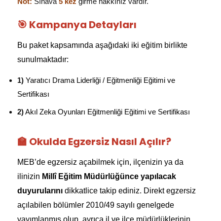
Not:
Sınava
5 kez
girme hakkınız vardır.
🎯 Kampanya Detayları
Bu paket kapsamında aşağıdaki iki eğitim birlikte
sunulmaktadır:
1)
Yaratıcı Drama Liderliği / Eğitmenliği Eğitimi ve
Sertifikası
2)
Akıl Zeka Oyunları Eğitmenliği Eğitimi ve Sertifikası
🏫 Okulda Egzersiz Nasıl Açılır?
MEB’de egzersiz açabilmek için, ilçenizin ya da
ilinizin
Millî Eğitim Müdürlüğünce yapılacak
duyurularını
dikkatlice takip ediniz. Direkt egzersiz
açılabilen bölümler 2010/49 sayılı genelgede
yayımlanmış olup, ayrıca il ve ilçe müdürlüklerinin