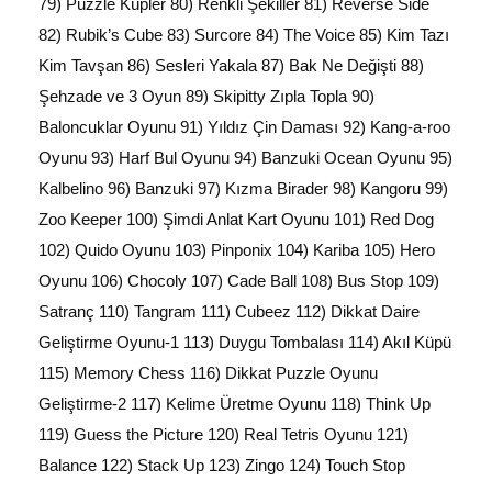
79) Puzzle Küpler 80) Renkli Şekiller 81) Reverse Side
82) Rubik’s Cube 83) Surcore 84) The Voice 85) Kim Tazı
Kim Tavşan 86) Sesleri Yakala 87) Bak Ne Değişti 88)
Şehzade ve 3 Oyun 89) Skipitty Zıpla Topla 90)
Baloncuklar Oyunu 91) Yıldız Çin Daması 92) Kang-a-roo
Oyunu 93) Harf Bul Oyunu 94) Banzuki Ocean Oyunu 95)
Kalbelino 96) Banzuki 97) Kızma Birader 98) Kangoru 99)
Zoo Keeper 100) Şimdi Anlat Kart Oyunu 101) Red Dog
102) Quido Oyunu 103) Pinponix 104) Kariba 105) Hero
Oyunu 106) Chocoly 107) Cade Ball 108) Bus Stop 109)
Satranç 110) Tangram 111) Cubeez 112) Dikkat Daire
Geliştirme Oyunu-1 113) Duygu Tombalası 114) Akıl Küpü
115) Memory Chess 116) Dikkat Puzzle Oyunu
Geliştirme-2 117) Kelime Üretme Oyunu 118) Think Up
119) Guess the Picture 120) Real Tetris Oyunu 121)
Balance 122) Stack Up 123) Zingo 124) Touch Stop