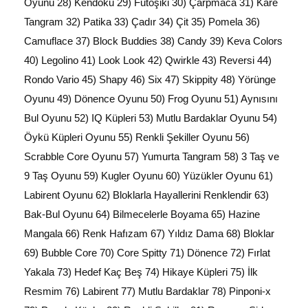
Oyunu 28) Kendoku 29) Futoşiki 30) Çarpmaca 31) Kare
Tangram 32) Patika 33) Çadır 34) Çit 35) Pomela 36)
Camuflace 37) Block Buddies 38) Candy 39) Keva Colors
40) Legolino 41) Look Look 42) Qwirkle 43) Reversi 44)
Rondo Vario 45) Shapy 46) Six 47) Skippity 48) Yörünge
Oyunu 49) Dönence Oyunu 50) Frog Oyunu 51) Aynısını
Bul Oyunu 52) IQ Küpleri 53) Mutlu Bardaklar Oyunu 54)
Öykü Küpleri Oyunu 55) Renkli Şekiller Oyunu 56)
Scrabble Core Oyunu 57) Yumurta Tangram 58) 3 Taş ve
9 Taş Oyunu 59) Kugler Oyunu 60) Yüzükler Oyunu 61)
Labirent Oyunu 62) Bloklarla Hayallerini Renklendir 63)
Bak-Bul Oyunu 64) Bilmecelerle Boyama 65) Hazine
Mangala 66) Renk Hafızam 67) Yıldız Dama 68) Bloklar
69) Bubble Core 70) Core Spitty 71) Dönence 72) Fırlat
Yakala 73) Hedef Kaç Beş 74) Hikaye Küpleri 75) İlk
Resmim 76) Labirent 77) Mutlu Bardaklar 78) Pinponi-x