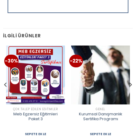
İLGILI ÜRÜNLER
-30%
-22%
ÇOK TALEP EDILEN EĞITIMLER
GENEL
Meb Egzersiz Eğitimleri
Kurumsal Danışmanlık
Paket 3
Sertifika Programı
SEPETE EKLE
SEPETE EKLE