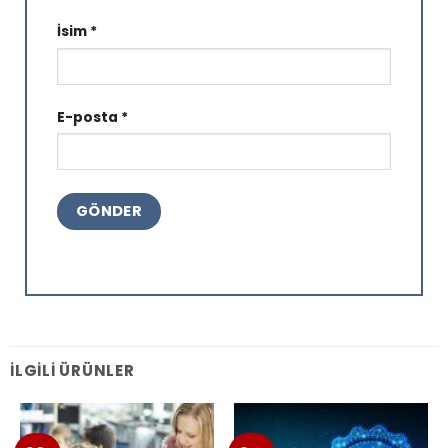
İsim
*
E-posta
*
İLGILI ÜRÜNLER