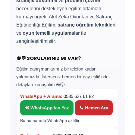
stratejik düşünme
ve
problem çözme
becerilerini destekleyen eğitim ortamları
kurmayı öğretir.Akıl Zeka Oyunları ve Satranç
Eğitmenliği Eğitim;
satranç öğretim teknikleri
ve
oyun temelli uygulamalar
ile
zenginleştirilmiştir.
🧠💬 SORULARINIZ MI VAR?
Eğitim danışmanlarımız bir telefon kadar
yakınınızda. İsterseniz hemen bir çay eşliğinde
detayları konuşalım ☕🙂
WhatsApp + Arama:
0535 627 61 82
📲 WhatsApp’tan Yaz
📞 Hemen Ara
Bu numarada WhatsApp aktiftir.