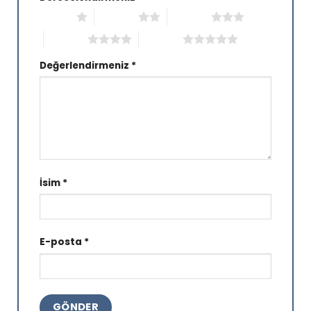
1/5 yıldız
2/5 yıldız
3/5 yıldız
4/5 yıldız
5/5 yıldız
Değerlendirmeniz
*
İsim
*
E-posta
*