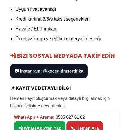
Uygun fiyat avantajı
Kredi kartına 3/6/9 taksit seçenekleri
Havale / EFT imkânı
Ücretsiz kargo ve eğitim materyali desteği
📲 BIZI SOSYAL MEDYADA TAKIP EDIN
📷 Instagram: @kocegitimsertifika
📌 KAYIT VE DETAYLI BILGI
Hemen kayıt oluşturmak veya detaylı bilgi almak için
bizimle iletişime geçebilirsiniz.
WhatsApp + Arama:
0535 627 61 82
📲 WhatsApp’tan Yaz
📞 Hemen Ara