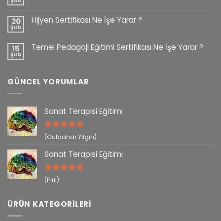
Şub
Hijyen Sertifikası Ne İşe Yarar ?
20
Şub
Temel Pedagoji Eğitimi Sertifikası Ne İşe Yarar ?
15
Şub
GÜNCEL YORUMLAR
Sanat Terapisi Eğitimi
5 üzerinden
(Gülbahar Yılgın)
5
oy aldı
Sanat Terapisi Eğitimi
5 üzerinden
(Pırıl)
5
oy aldı
ÜRÜN KATEGORILERI