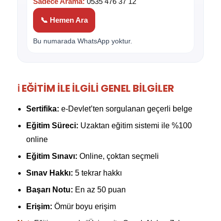
Sadece Arama:
0535 476 37 12
📞 Hemen Ara
Bu numarada WhatsApp yoktur.
ℹ️ EĞITIM İLE İLGILI GENEL BILGILER
Sertifika:
e-Devlet’ten sorgulanan geçerli belge
Eğitim Süreci:
Uzaktan eğitim sistemi ile %100
online
Eğitim Sınavı:
Online, çoktan seçmeli
Sınav Hakkı:
5 tekrar hakkı
Başarı Notu:
En az 50 puan
Erişim:
Ömür boyu erişim