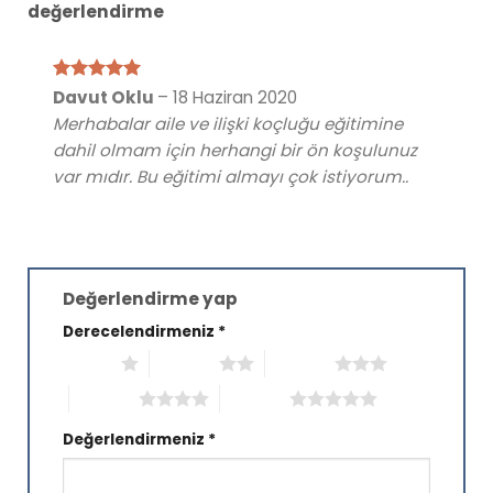
değerlendirme
5 üzerinden
Davut Oklu
–
18 Haziran 2020
5
oy aldı
Merhabalar aile ve ilişki koçluğu eğitimine
dahil olmam için herhangi bir ön koşulunuz
var mıdır. Bu eğitimi almayı çok istiyorum..
Değerlendirme yap
Derecelendirmeniz
*
1/5 yıldız
2/5 yıldız
3/5 yıldız
4/5 yıldız
5/5 yıldız
Değerlendirmeniz
*