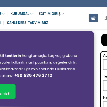
R
KURUMSAL
EĞITIM GIRIŞ
M
CANLI DERS TAKVIMIMIZ
if testlerin
hangi amaçla, kaç yaş grubuna
Ad
ler kullanılır, nasıl puanlanır, değerlendirilir,
 anlatılmaktadır. Eğitimin sonunda Uluslararası
+90 535 476 37 12
caksınız.
Te
siniz?
Ha