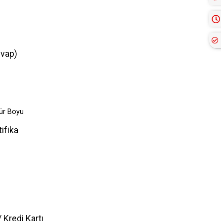
evap)
mür Boyu
ifika
 Kredi Kartı