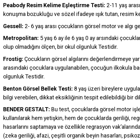
Peabody Resim Kelime Eşleştirme Testi:
2-11 yaş arası 
konuşma bozukluğu ve sözel ifadeye ışık tutan, resim ke
Gessell:
2- 6 yaş arası çocukların görsel motor ve algı gel
Metropolitan:
5 yaş 6 ay ile 6 yaş 0 ay arsındaki çocukl
olup olmadığını ölçen, bir okul olgunluk Testidir.
Frostig:
Çocukların görsel algılarını değerlendirmeye yardım
arasındaki çocuklara uygulanabilen, çocuğun ilkokula baş
olgunluk Testidir.
Benton Görsel Bellek Testi:
8 yaş üzeri bireylere uygula
bilgi verebilen, dikkat eksikliğinin tespit edilebildiği bir di
BENDER GESTALT:
Bu test, çocuklarda görsel motor işle
kullanılarak hem yetişkin, hem de çocuklarda geriliği, re
hasarlarını saptamaya ve özellikle regrasyon vak’alarında
(zeka geriliği, afazi, çeşitli organik beyin hasarları, psik