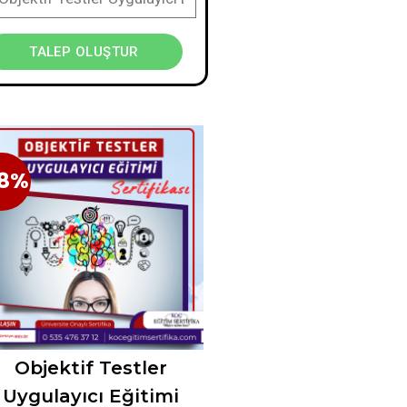
TALEP OLUŞTUR
8%
38%
Objektif Testler
Uygulayıcı Eğitimi