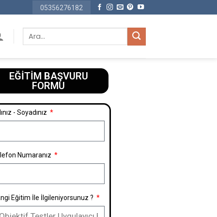
05356276182
EĞİTİM BAŞVURU
FORMU​
ınız - Soyadınız
lefon Numaranız
ngi Eğitim İle İlgileniyorsunuz ?