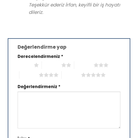
Teşekkür ederiz İrfan, keyifli bir iş hayatı
dileriz.
Değerlendirme yap
Derecelendirmeniz
*
1/5 yıldız
2/5 yıldız
3/5 yıldız
4/5 yıldız
5/5 yıldız
Değerlendirmeniz
*