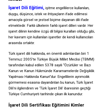
İşaret Dili Eğitimi,
işitme engellilerce kullanılan,
duygu, düşünce, istek ve ihtiyaçların ifade edilmesi
amacıyla görsel ve jestsel biçime dayanan dili ifade
etmektedir. Farklı ülkelerin farklı işaret dilleri vardır. Her
işaret dilinin kendine özgü dil bilgisi kuralları olduğu gibi,
her kavram için kullanılan işaretler de kendi kullanıcıları
arasında ortaktır.
Türk işaret dili hakkında, en önemli adımlardan biri 1
Temmuz 2005’te Türkiye Büyük Millet Meclisi (TBMM)
tarafından kabul edilen 5378 sayılı “Özürlüler ve Bazı
Kanun ve Kanun Hükmünde Kararnamelerde Değişiklik
Yapılması Hakkında Kanun”dur. Engellilerin ayrımcılık
görmemesi esasına dayandırılan bu kanun, Türk İşaret
Dili’ni ilgilendiren ve ‘Türk İşaret Dili’ ibaresinin geçtiği
Türkiye Cumhuriyeti tarihinde çıkan ilk kanundur.
İşaret Dili Sertifikası Eğitimini Kimler