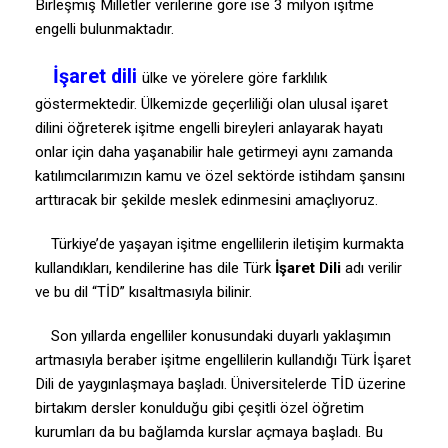
Birleşmiş Milletler verilerine göre ise 3 milyon işitme
engelli bulunmaktadır.
İşaret dili
ülke ve yörelere göre farklılık
göstermektedir. Ülkemizde geçerliliği olan ulusal işaret
dilini öğreterek işitme engelli bireyleri anlayarak hayatı
onlar için daha yaşanabilir hale getirmeyi aynı zamanda
katılımcılarımızın kamu ve özel sektörde istihdam şansını
arttıracak bir şekilde meslek edinmesini amaçlıyoruz.
Türkiye’de yaşayan işitme engellilerin iletişim kurmakta
kullandıkları, kendilerine has dile Türk
İşaret Dili
adı verilir
ve bu dil “TİD” kısaltmasıyla bilinir.
Son yıllarda engelliler konusundaki duyarlı yaklaşımın
artmasıyla beraber işitme engellilerin kullandığı Türk İşaret
Dili de yaygınlaşmaya başladı. Üniversitelerde TİD üzerine
birtakım dersler konulduğu gibi çeşitli özel öğretim
kurumları da bu bağlamda kurslar açmaya başladı. Bu