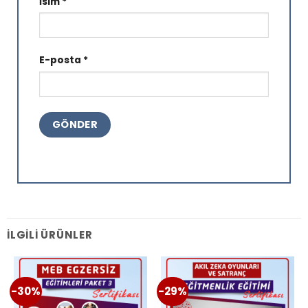
İsim
*
E-posta
*
İLGILI ÜRÜNLER
-30%
-29%