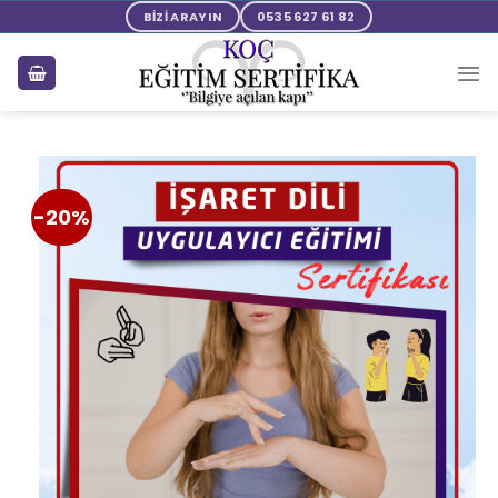
BİZİ ARAYIN
0535 627 61 82
-20%