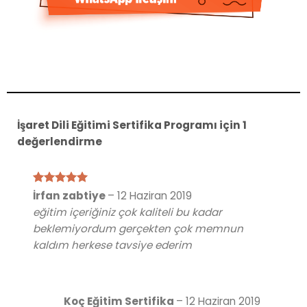
İşaret Dili Eğitimi Sertifika Programı
için 1
değerlendirme
5 üzerinden
İrfan zabtiye
–
12 Haziran 2019
5
oy aldı
eğitim içeriğiniz çok kaliteli bu kadar
beklemiyordum gerçekten çok memnun
kaldım herkese tavsiye ederim
Koç Eğitim Sertifika
–
12 Haziran 2019