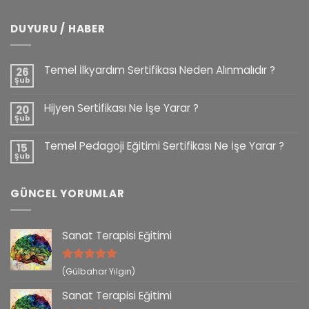
DUYURU / HABER
Temel İlkyardım Sertifikası Neden Alınmalıdır ?
26
Şub
Hijyen Sertifikası Ne İşe Yarar ?
20
Şub
Temel Pedagoji Eğitimi Sertifikası Ne İşe Yarar ?
15
Şub
GÜNCEL YORUMLAR
Sanat Terapisi Eğitimi
5 üzerinden
(Gülbahar Yılgın)
5
oy aldı
Sanat Terapisi Eğitimi