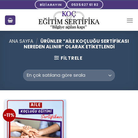
Skip
BİZİ ARAYIN
0535 627 61 82
to
content
ANA SAYFA
/
ÜRÜNLER “AILE KOÇLUĞU SERTIFIKASI
NEREDEN ALINIR” OLARAK ETIKETLENDI
FILTRELE
-11%