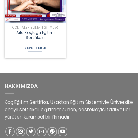
ÇOK TALEP EDILEN EĞITIMLER
Aile Koçluğu Eğitimi
Sertifikası
Orijinal
Şu
fiyat:
andaki
SEPETE EKLE
4.125,00 ₺.
fiyat:
3.675,00 ₺.
HAKKIMIZDA
Koç Eğitim Sertifika, Uzaktan Eğitim Sistemiyle Üniversite
onaylı sertifikalı eğitimler sunan, destekleyici faaliyetler
yürüten kurumsal bir firmadır.