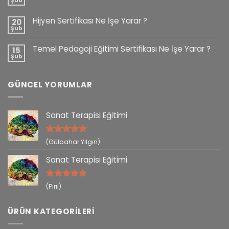
Şub
Hijyen Sertifikası Ne İşe Yarar ?
20
Şub
Temel Pedagoji Eğitimi Sertifikası Ne İşe Yarar ?
15
Şub
GÜNCEL YORUMLAR
Sanat Terapisi Eğitimi
5 üzerinden
(Gülbahar Yılgın)
5
oy aldı
Sanat Terapisi Eğitimi
5 üzerinden
(Pırıl)
5
oy aldı
ÜRÜN KATEGORILERI