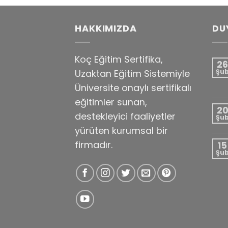
HAKKIMIZDA
DU
Koç Eğitim Sertifika,
26
Uzaktan Eğitim Sistemiyle
Şu
Üniversite onaylı sertifikalı
eğitimler sunan,
2
destekleyici faaliyetler
Şu
yürüten kurumsal bir
firmadır.
15
Şu