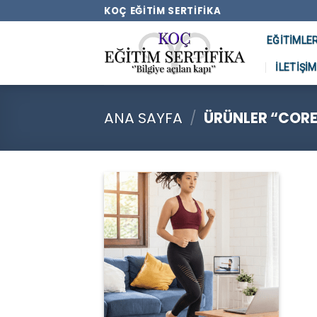
Skip
KOÇ EĞITIM SERTIFIKA
to
EĞITIMLE
content
İLETIŞIM
ANA SAYFA
/
ÜRÜNLER “CORE