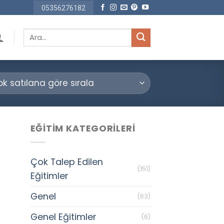
05356276182
Ara:
EĞITIM KATEGORILERI
Çok Talep Edilen
(151)
Eğitimler
Genel
(63)
Genel Eğitimler
(6)