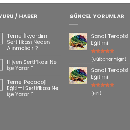
YURU / HABER
GÜNCEL YORUMLAR
Temel İlkyardım
Sanat Terapisi
b
Sertifikası Neden
Eğitimi
Alınmalıdır ?
5 üzerinden
(Gülbahar Yılgın)
Hijyen Sertifikası Ne
0
5
oy aldı
b
İşe Yarar ?
Sanat Terapisi
Eğitimi
Temel Pedagoji
b
Eğitimi Sertifikası Ne
5 üzerinden
(Pırıl)
İşe Yarar ?
5
oy aldı