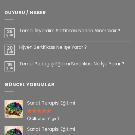
DUYURU / HABER
Temel İlkyardım Sertifikası Neden Alınmalıdır ?
26
Şub
Hijyen Sertifikası Ne İşe Yarar ?
20
Şub
Temel Pedagoji Eğitimi Sertifikası Ne İşe Yarar ?
15
Şub
GÜNCEL YORUMLAR
Sanat Terapisi Eğitimi
5 üzerinden
(Gülbahar Yılgın)
5
oy aldı
Sanat Terapisi Eğitimi