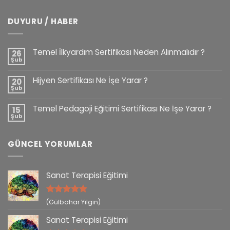
DUYURU / HABER
Temel İlkyardım Sertifikası Neden Alınmalıdır ?
26
Şub
Hijyen Sertifikası Ne İşe Yarar ?
20
Şub
Temel Pedagoji Eğitimi Sertifikası Ne İşe Yarar ?
15
Şub
GÜNCEL YORUMLAR
Sanat Terapisi Eğitimi
5 üzerinden
(Gülbahar Yılgın)
5
oy aldı
Sanat Terapisi Eğitimi