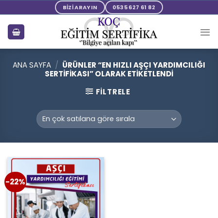
Skip
BİZİ ARAYIN
0535 627 61 82
to
content
ANA SAYFA
/
ÜRÜNLER “EN HIZLI AŞÇI YARDIMCILIĞI
SERTIFIKASI” OLARAK ETIKETLENDI
FILTRELE
-22%