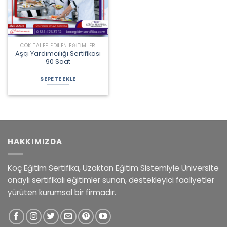
ÇOK TALEP EDILEN EĞITIMLER
Aşçı Yardımcılığı Sertifikası
90 Saat
Orijinal
Şu
fiyat:
andaki
SEPETE EKLE
1.800,00 ₺.
fiyat:
1.400,00 ₺.
HAKKIMIZDA
Koç Eğitim Sertifika, Uzaktan Eğitim Sistemiyle Üniversite
onaylı sertifikalı eğitimler sunan, destekleyici faaliyetler
yürüten kurumsal bir firmadır.