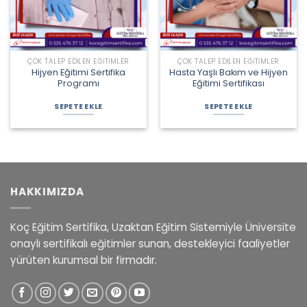
ÇOK TALEP EDILEN EĞITIMLER
ÇOK TALEP EDILEN EĞITIMLER
Hijyen Eğitimi Sertifika
Hasta Yaşlı Bakım ve Hijyen
Programı
Eğitimi Sertifikası
Orijinal
Şu
Orijinal
Şu
fiyat:
andaki
fiyat:
andaki
SEPETE EKLE
SEPETE EKLE
1.000,00 ₺.
fiyat:
2.775,00 ₺.
fiyat:
750,00 ₺.
2.400,00 ₺.
HAKKIMIZDA
Koç Eğitim Sertifika, Uzaktan Eğitim Sistemiyle Üniversite
onaylı sertifikalı eğitimler sunan, destekleyici faaliyetler
yürüten kurumsal bir firmadır.