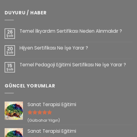
DUYURU / HABER
Temel İlkyardım Sertifikası Neden Alınmalıdır ?
26
Şub
Hijyen Sertifikası Ne İşe Yarar ?
20
Şub
Temel Pedagoji Eğitimi Sertifikası Ne İşe Yarar ?
15
Şub
GÜNCEL YORUMLAR
Sanat Terapisi Eğitimi
5 üzerinden
(Gülbahar Yılgın)
5
oy aldı
Sanat Terapisi Eğitimi