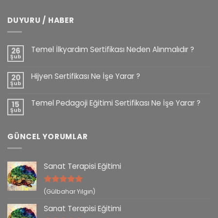
DUYURU / HABER
Temel İlkyardım Sertifikası Neden Alınmalıdır ?
26
Şub
Hijyen Sertifikası Ne İşe Yarar ?
20
Şub
Temel Pedagoji Eğitimi Sertifikası Ne İşe Yarar ?
15
Şub
GÜNCEL YORUMLAR
Sanat Terapisi Eğitimi
5 üzerinden
(Gülbahar Yılgın)
5
oy aldı
Sanat Terapisi Eğitimi