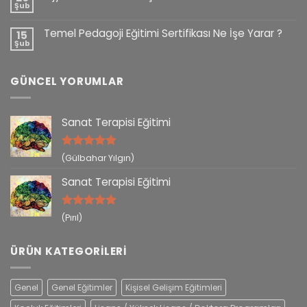
Şub
Temel Pedagoji Eğitimi Sertifikası Ne İşe Yarar ?
15
Şub
GÜNCEL YORUMLAR
Sanat Terapisi Eğitimi
5 üzerinden
(Gülbahar Yılgın)
5
oy aldı
Sanat Terapisi Eğitimi
5 üzerinden
(Pırıl)
5
oy aldı
ÜRÜN KATEGORILERI
Genel
Genel Eğitimler
Kişisel Gelişim Eğitimleri