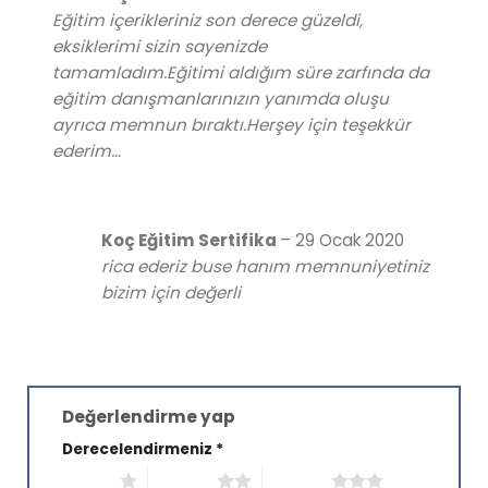
5
oy aldı
Eğitim içerikleriniz son derece güzeldi,
eksiklerimi sizin sayenizde
tamamladım.Eğitimi aldığım süre zarfında da
eğitim danışmanlarınızın yanımda oluşu
ayrıca memnun bıraktı.Herşey için teşekkür
ederim…
Koç Eğitim Sertifika
–
29 Ocak 2020
rica ederiz buse hanım memnuniyetiniz
bizim için değerli
Değerlendirme yap
Derecelendirmeniz
*
1/5 yıldız
2/5 yıldız
3/5 yıldız