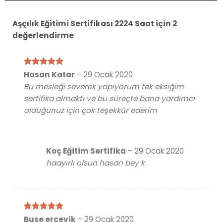
Aşçılık Eğitimi Sertifikası 2224 Saat
için 2
değerlendirme
5 üzerinden
Hasan Katar
–
29 Ocak 2020
5
oy aldı
Bu mesleği severek yapıyorum tek eksiğim
sertifika almaktı ve bu süreçte bana yardımcı
olduğunuz için çok teşekkür ederim
Koç Eğitim Sertifika
–
29 Ocak 2020
haayırlı olsun hasan bey k
5 üzerinden
Buse erçevik
–
29 Ocak 2020