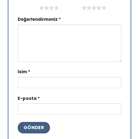
4/5 yıldız
5/5 yıldız
Değerlendirmeniz
*
İsim
*
E-posta
*