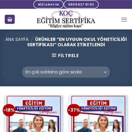
Skip
BİZİ ARAYIN
0535 627 61 82
to
content
ANA SAYFA
/
ÜRÜNLER “EN UYGUN OKUL YÖNETICILIĞI
SERTIFIKASI” OLARAK ETIKETLENDI
FILTRELE
-18%
-37%