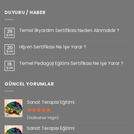
DUYURU / HABER
Temel İlkyardım Sertifikası Neden Alınmalıdır ?
26
Şub
Hijyen Sertifikası Ne İşe Yarar ?
20
Şub
Temel Pedagoji Eğitimi Sertifikası Ne İşe Yarar ?
15
Şub
GÜNCEL YORUMLAR
Sanat Terapisi Eğitimi
5 üzerinden
(Gülbahar Yılgın)
5
oy aldı
Sanat Terapisi Eğitimi