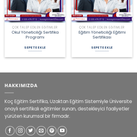
ÇOK TALEP EDILEN EĞITIMLER
ÇOK TALEP EDILEN EĞITIMLER
Okul Yöneticiliği Sertifika
Eğitim Yöneticiliği Eğitimi
Programı
Sertifikası
Orijinal
Şu
Orijinal
Şu
fiyat:
andaki
fiyat:
andaki
SEPETE EKLE
SEPETE EKLE
1.900,00 ₺.
fiyat:
2.850,00 ₺.
fiyat:
1.550,00 ₺.
1.800,00 ₺.
HAKKIMIZDA
Koç Eğitim Sertifika, Uzaktan Eğitim Sistemiyle Üniversite
onaylı sertifikalı eğitimler sunan, destekleyici faaliyetler
yürüten kurumsal bir firmadır.