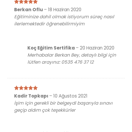
5 üzerinden
Berkan Oflu
–
18 Haziran 2020
5
oy aldı
Eğitiminize dahil olmak istiyorum süreç nasıl
ilerlemektedir öğrenebilirmiyim
Koç Eğitim Sertifika
–
20 Haziran 2020
Merhabalar Berkan Bey, detaylı bilgi için
lütfen arayınız: 0535 476 37 12
5 üzerinden
Kadir Topkapı
–
10 Ağustos 2021
5
oy aldı
İşim için gerekli bir belgeydi başarıyla sınavı
geçip aldım çok teşekkürler