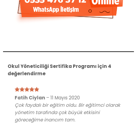
Okul Yöneticiliği Sertifika Programı
için 4
değerlendirme
5 üzerinden
Fatih Ciylan
–
11 Mayıs 2020
5
oy aldı
Çok faydalı bir eğitim oldu. Bir eğitimci olarak
yönetim tarafında çok büyük etkisini
göreceğime inancım tam.