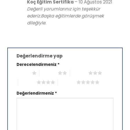
Koç Eğitim Sertifika
–
10 Ağustos 2021
Değerli yorumlarınız için teşekkür
ederiz.Başka eğitimlerde görüşmek
dileğiyle.
Değerlendirme yap
Derecelendirmeniz
*
1/5 yıldız
2/5 yıldız
3/5 yıldız
4/5 yıldız
5/5 yıldız
Değerlendirmeniz
*