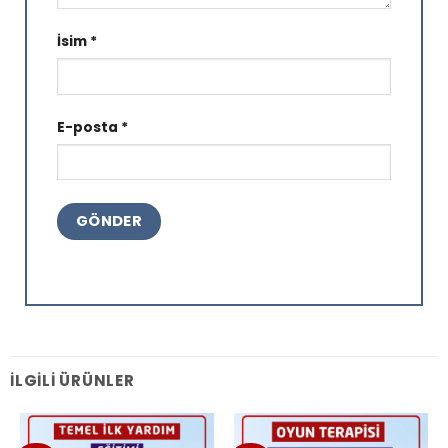
İsim
*
E-posta
*
İLGILI ÜRÜNLER