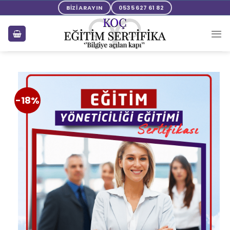
BİZİ ARAYIN
0535 627 61 82
-18%