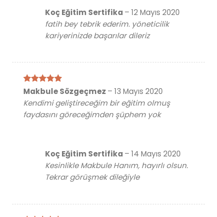
Koç Eğitim Sertifika
–
12 Mayıs 2020
fatih bey tebrik ederim. yöneticilik
kariyerinizde başarılar dileriz
5 üzerinden
Makbule Sözgeçmez
–
13 Mayıs 2020
5
oy aldı
Kendimi geliştireceğim bir eğitim olmuş
faydasını göreceğimden şüphem yok
Koç Eğitim Sertifika
–
14 Mayıs 2020
Kesinlikle Makbule Hanım, hayırlı olsun.
Tekrar görüşmek dileğiyle