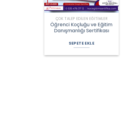
ÇOK TALEP EDILEN EĞITIMLER
Öğrenci Koçluğu ve Eğitim
Danışmanlığı Sertifikası
Orijinal
Şu
fiyat:
andaki
SEPETE EKLE
2.100,00 ₺.
fiyat:
1.600,00 ₺.