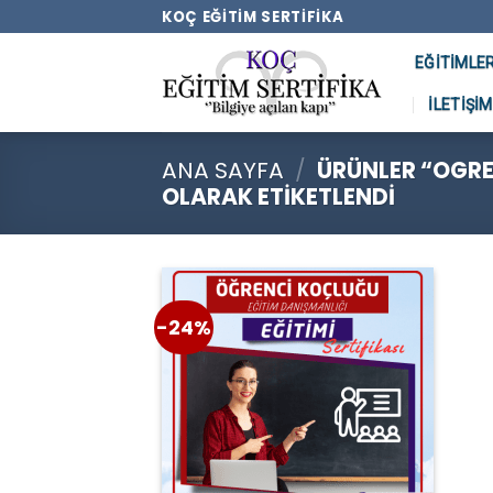
Skip
KOÇ EĞITIM SERTIFIKA
to
EĞITIMLE
content
İLETIŞIM
ANA SAYFA
/
ÜRÜNLER “OGRE
OLARAK ETIKETLENDI
-24%