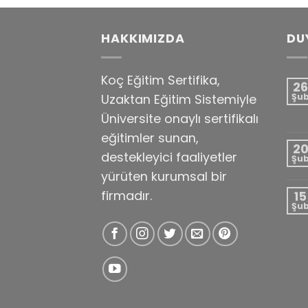
HAKKIMIZDA
DU
Koç Eğitim Sertifika,
26
Uzaktan Eğitim Sistemiyle
Şu
Üniversite onaylı sertifikalı
eğitimler sunan,
2
destekleyici faaliyetler
Şu
yürüten kurumsal bir
firmadır.
15
Şu