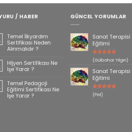
YURU / HABER
GÜNCEL YORUMLAR
Temel İlkyardım
Sanat Terapisi
b
Sertifikası Neden
Eğitimi
Alınmalıdır ?
5 üzerinden
(Gülbahar Yılgın)
Hijyen Sertifikası Ne
0
5
oy aldı
b
İşe Yarar ?
Sanat Terapisi
Eğitimi
Temel Pedagoji
b
Eğitimi Sertifikası Ne
5 üzerinden
(Pırıl)
İşe Yarar ?
5
oy aldı