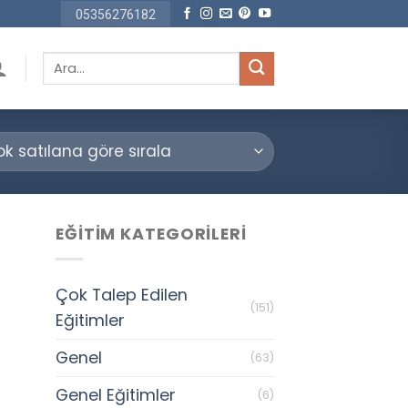
05356276182
Ara:
EĞITIM KATEGORILERI
Çok Talep Edilen
(151)
Eğitimler
Genel
(63)
Genel Eğitimler
(6)