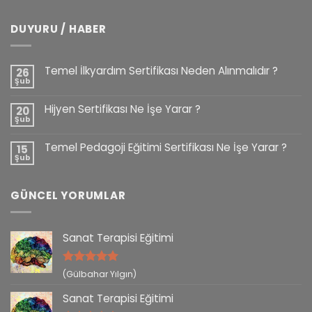
DUYURU / HABER
Temel İlkyardım Sertifikası Neden Alınmalıdır ?
26
Şub
Hijyen Sertifikası Ne İşe Yarar ?
20
Şub
Temel Pedagoji Eğitimi Sertifikası Ne İşe Yarar ?
15
Şub
GÜNCEL YORUMLAR
Sanat Terapisi Eğitimi
5 üzerinden
(Gülbahar Yılgın)
5
oy aldı
Sanat Terapisi Eğitimi