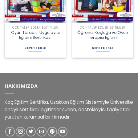
ÇOK TALEP EDILEN EĞITIMLER
ÇOK TALEP EDILEN EĞITIMLER
Oyun Terapisi Uygulayıcı
Öğrenci Koçluğu ve Oyun
Eğitimi Sertifikası
Terapisi Eğitimi
Orijinal
Şu
Orijinal
Şu
fiyat:
andaki
fiyat:
andaki
SEPETE EKLE
SEPETE EKLE
2.450,00 ₺.
fiyat:
3.150,00 ₺.
fiyat:
1.800,00 ₺.
2.150,00 ₺.
HAKKIMIZDA
Koç Eğitim Sertifika, Uzaktan Eğitim Sistemiyle Üniversite
onaylı sertifikalı eğitimler sunan, destekleyici faaliyetler
yürüten kurumsal bir firmadır.