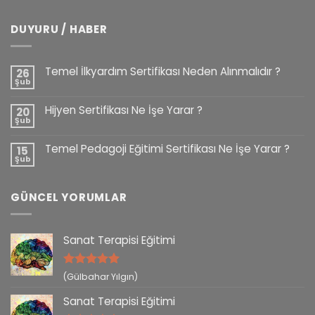
DUYURU / HABER
Temel İlkyardım Sertifikası Neden Alınmalıdır ?
26
Şub
Hijyen Sertifikası Ne İşe Yarar ?
20
Şub
Temel Pedagoji Eğitimi Sertifikası Ne İşe Yarar ?
15
Şub
GÜNCEL YORUMLAR
Sanat Terapisi Eğitimi
5 üzerinden
(Gülbahar Yılgın)
5
oy aldı
Sanat Terapisi Eğitimi