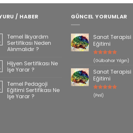
YURU / HABER
GÜNCEL YORUMLAR
Temel İlkyardım
Sanat Terapisi
b
Sertifikası Neden
Eğitimi
Alınmalıdır ?
5 üzerinden
(Gülbahar Yılgın)
Hijyen Sertifikası Ne
0
5
oy aldı
b
İşe Yarar ?
Sanat Terapisi
Eğitimi
Temel Pedagoji
b
Eğitimi Sertifikası Ne
5 üzerinden
(Pırıl)
İşe Yarar ?
5
oy aldı