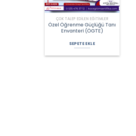
ÇOK TALEP EDILEN EĞITIMLER
Özel Öğrenme Güçlüğü Tanı
Envanteri (ÖGTE)
Orijinal
Şu
fiyat:
andaki
SEPETE EKLE
2.150,00 ₺.
fiyat:
1.800,00 ₺.