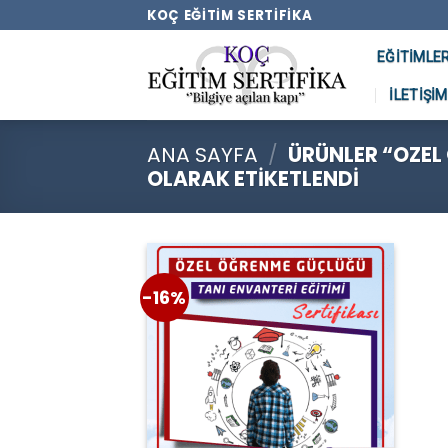
Skip
KOÇ EĞITIM SERTIFIKA
to
EĞITIMLE
content
İLETIŞIM
ANA SAYFA
/
ÜRÜNLER “OZEL
OLARAK ETIKETLENDI
-16%