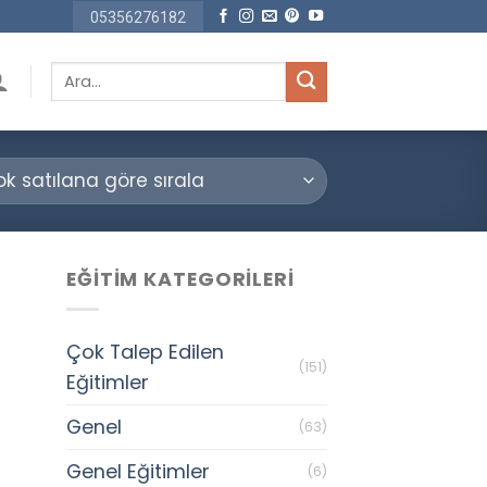
05356276182
Ara:
EĞITIM KATEGORILERI
Çok Talep Edilen
(151)
Eğitimler
Genel
(63)
Genel Eğitimler
(6)