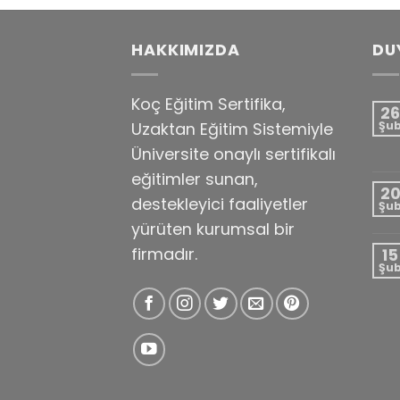
HAKKIMIZDA
DU
Koç Eğitim Sertifika,
26
Uzaktan Eğitim Sistemiyle
Şu
Üniversite onaylı sertifikalı
eğitimler sunan,
2
destekleyici faaliyetler
Şu
yürüten kurumsal bir
firmadır.
15
Şu