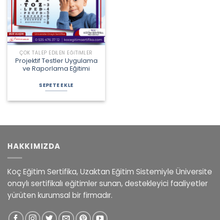
ÇOK TALEP EDILEN EĞITIMLER
Projektif Testler Uygulama
ve Raporlama Eğitimi
Orijinal
Şu
fiyat:
andaki
SEPETE EKLE
2.000,00 ₺.
fiyat:
1.800,00 ₺.
HAKKIMIZDA
Koç Eğitim Sertifika, Uzaktan Eğitim Sistemiyle Üniversite
onaylı sertifikalı eğitimler sunan, destekleyici faaliyetler
yürüten kurumsal bir firmadır.