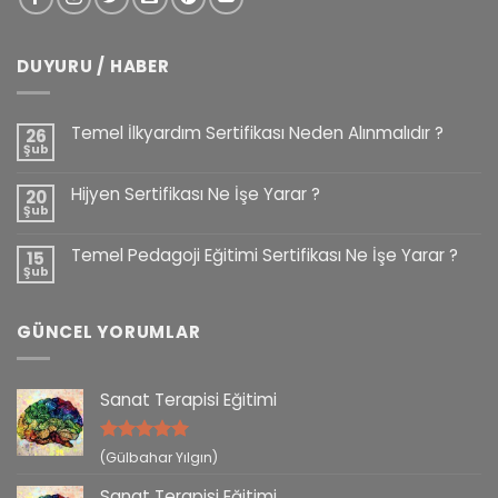
DUYURU / HABER
Temel İlkyardım Sertifikası Neden Alınmalıdır ?
26
Şub
Hijyen Sertifikası Ne İşe Yarar ?
20
Şub
Temel Pedagoji Eğitimi Sertifikası Ne İşe Yarar ?
15
Şub
GÜNCEL YORUMLAR
Sanat Terapisi Eğitimi
5 üzerinden
(Gülbahar Yılgın)
5
oy aldı
Sanat Terapisi Eğitimi