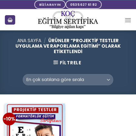
Skip
BİZİ ARAYIN
0535 627 61 82
to
content
ANA SAYFA
/
ÜRÜNLER “PROJEKTIF TESTLER
UYGULAMA VE RAPORLAMA EGITIMI” OLARAK
ETIKETLENDI
FILTRELE
-10%