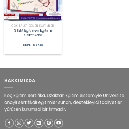
ÇOK TALEP EDILEN EĞITIMLER
STEM Eğitmen Eğitimi
Sertifikası
Orijinal
Şu
fiyat:
andaki
SEPETE EKLE
1.875,00 ₺.
fiyat:
1.500,00 ₺.
HAKKIMIZDA
Koç Eğitim Sertifika, Uzaktan Eğitim Sistemiyle Üniversite
onaylı sertifikalı eğitimler sunan, destekleyici faaliyetler
yürüten kurumsal bir firmadır.