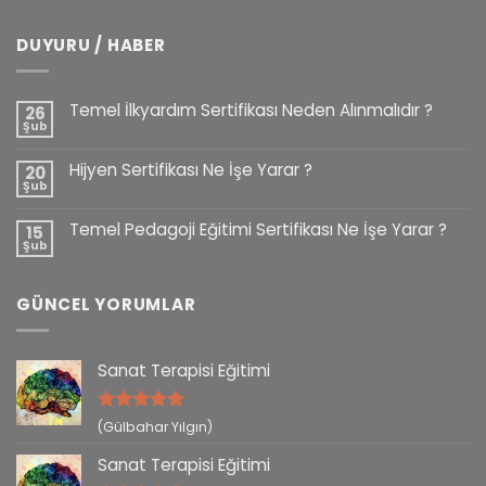
DUYURU / HABER
Temel İlkyardım Sertifikası Neden Alınmalıdır ?
26
Şub
Hijyen Sertifikası Ne İşe Yarar ?
20
Şub
Temel Pedagoji Eğitimi Sertifikası Ne İşe Yarar ?
15
Şub
GÜNCEL YORUMLAR
Sanat Terapisi Eğitimi
5 üzerinden
(Gülbahar Yılgın)
5
oy aldı
Sanat Terapisi Eğitimi