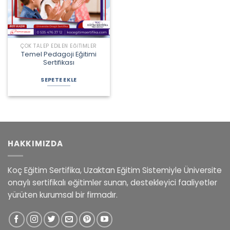
ÇOK TALEP EDILEN EĞITIMLER
Temel Pedagoji Eğitimi
Sertifikası
Orijinal
Şu
fiyat:
andaki
SEPETE EKLE
2.450,00 ₺.
fiyat:
1.450,00 ₺.
HAKKIMIZDA
Koç Eğitim Sertifika, Uzaktan Eğitim Sistemiyle Üniversite
onaylı sertifikalı eğitimler sunan, destekleyici faaliyetler
yürüten kurumsal bir firmadır.