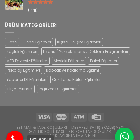
5 üzerinden
(Pırıl)
5
oy aldı
ÜRÜN KATEGORILERI
Genel
Genel Eğitimler
Kişisel Gelişim Eğitimleri
Koçluk Eğitimleri
Lisans / Yüksek Lisans / Doktora Programları
MEB Egzersiz Eğitimleri
Mesleki Eğitimler
Paket Eğitimler
Psikoloji Eğitimleri
Robotik ve Kodlama Eğitimi
Yabancı Dil Eğitimleri
Çok Talep Edilen Eğitimler
İl İlçe Eğitimler
İngilizce Dil Eğitimleri
TESLIMAT & İADE KOŞULLARI
MESAFELI SATIŞ SÖZLEŞMESI
GIZLILIK POLITIKASI
SIK SORULAN SORULAR
K.V.K.K. AYDINLATMA METNI
Bizi Arayın