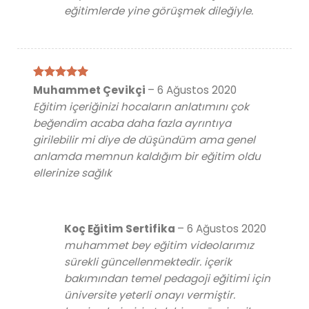
eğitimlerde yine görüşmek dileğiyle.
5 üzerinden
Muhammet Çevikçi
–
6 Ağustos 2020
5
oy aldı
Eğitim içeriğinizi hocaların anlatımını çok
beğendim acaba daha fazla ayrıntıya
girilebilir mi diye de düşündüm ama genel
anlamda memnun kaldığım bir eğitim oldu
ellerinize sağlık
Koç Eğitim Sertifika
–
6 Ağustos 2020
muhammet bey eğitim videolarımız
sürekli güncellenmektedir. içerik
bakımından temel pedagoji eğitimi için
üniversite yeterli onayı vermiştir.