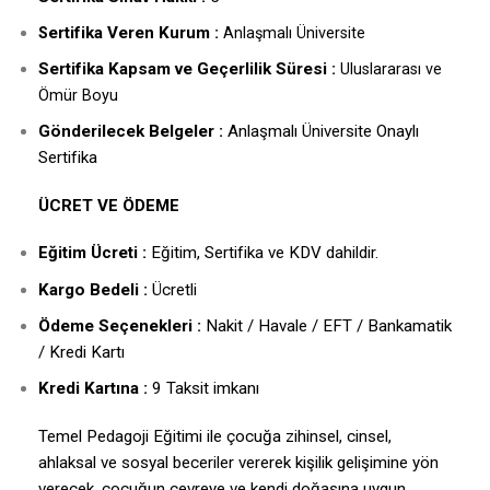
ertifika Veren Kurum :
S
Anlaşmalı Üniversite
Sertifika Kapsam ve Geçerlilik Süresi :
Uluslararası ve
Ömür Boyu
Gönderilecek Belgeler :
Anlaşmalı Üniversite Onaylı
Sertifika
ÜCRET VE ÖDEME
Eğitim Ücreti :
Eğitim, Sertifika ve KDV dahildir.
Kargo Bedeli :
Ücretli
Ödeme Seçenekleri :
Nakit / Havale / EFT / Bankamatik
/ Kredi Kartı
Kredi Kartına :
9 Taksit imkanı
Temel Pedagoji Eğitimi ile çocuğa zihinsel, cinsel,
ahlaksal ve sosyal beceriler vererek kişilik gelişimine yön
verecek, çocuğun çevreye ve kendi doğasına uygun