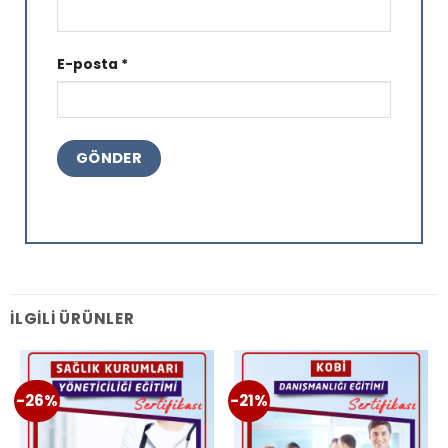
E-posta
*
İLGILI ÜRÜNLER
-26%
-21%