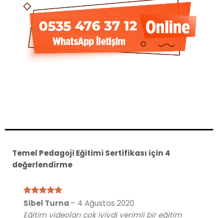
Temel Pedagoji Eğitimi Sertifikası
için 4
değerlendirme
5 üzerinden
Sibel Turna
–
4 Ağustos 2020
5
oy aldı
Eğitim videoları çok iyiydi verimli bir eğitim