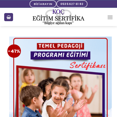
BİZİ ARAYIN
0535 627 61 82
-41%