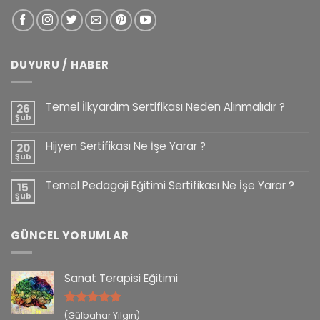
DUYURU / HABER
Temel İlkyardım Sertifikası Neden Alınmalıdır ?
26
Şub
Hijyen Sertifikası Ne İşe Yarar ?
20
Şub
Temel Pedagoji Eğitimi Sertifikası Ne İşe Yarar ?
15
Şub
GÜNCEL YORUMLAR
Sanat Terapisi Eğitimi
5 üzerinden
(Gülbahar Yılgın)