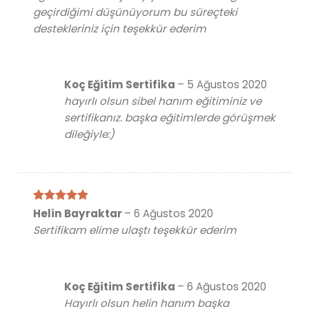
geçirdiğimi düşünüyorum bu süreçteki
destekleriniz için teşekkür ederim
Koç Eğitim Sertifika
–
5 Ağustos 2020
hayırlı olsun sibel hanım eğitiminiz ve
sertifikanız. başka eğitimlerde görüşmek
dileğiyle:)
5 üzerinden
Helin Bayraktar
–
6 Ağustos 2020
5
oy aldı
Sertifikam elime ulaştı teşekkür ederim
Koç Eğitim Sertifika
–
6 Ağustos 2020
Hayırlı olsun helin hanım başka