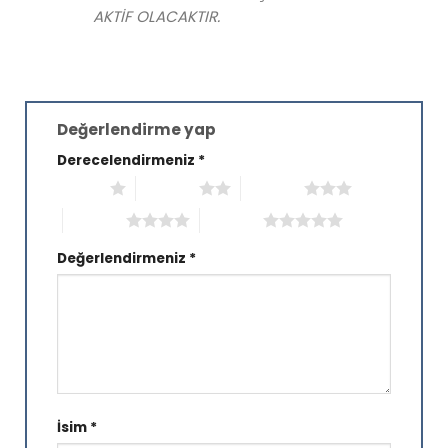
AKTİF OLACAKTIR.
Değerlendirme yap
Derecelendirmeniz
*
1/5 yıldız
2/5 yıldız
3/5 yıldız
4/5 yıldız
5/5 yıldız
Değerlendirmeniz
*
İsim
*