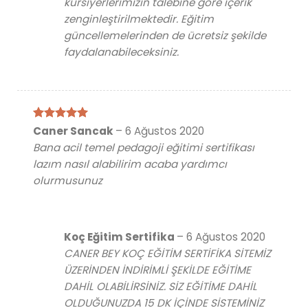
kursiyerlerimizin talebine göre içerik
zenginleştirilmektedir. Eğitim
güncellemelerinden de ücretsiz şekilde
faydalanabileceksiniz.
5 üzerinden
Caner Sancak
–
6 Ağustos 2020
5
oy aldı
Bana acil temel pedagoji eğitimi sertifikası
lazım nasıl alabilirim acaba yardımcı
olurmusunuz
Koç Eğitim Sertifika
–
6 Ağustos 2020
CANER BEY KOÇ EĞİTİM SERTİFİKA SİTEMİZ
ÜZERİNDEN İNDİRİMLİ ŞEKİLDE EĞİTİME
DAHİL OLABİLİRSİNİZ. SİZ EĞİTİME DAHİL
OLDUĞUNUZDA 15 DK İÇİNDE SİSTEMİNİZ