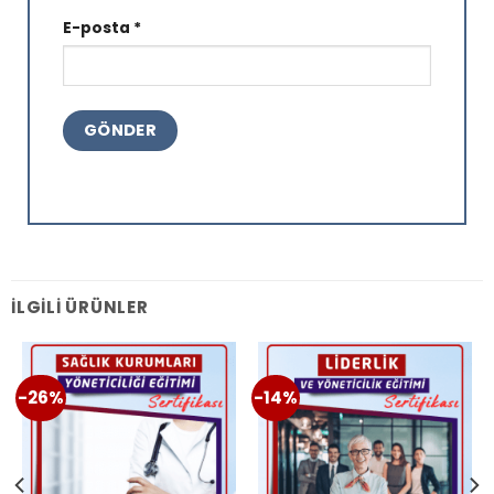
E-posta
*
İLGILI ÜRÜNLER
-26%
-14%