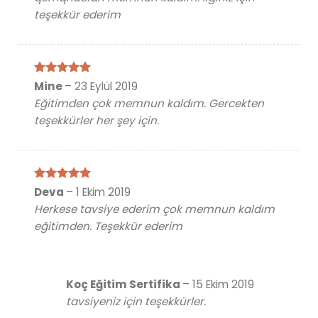
teşekkür ederim
5 üzerinden
Mine
–
23 Eylül 2019
5
oy aldı
Eğitimden çok memnun kaldım. Gercekten
teşekkürler her şey için.
5 üzerinden
Deva
–
1 Ekim 2019
5
oy aldı
Herkese tavsiye ederim çok memnun kaldım
eğitimden. Teşekkür ederim
Koç Eğitim Sertifika
–
15 Ekim 2019
tavsiyeniz için teşekkürler.