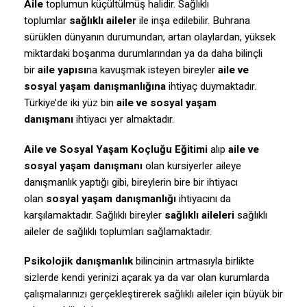
Aile
toplumun küçültülmüş halidir. Sağlıklı
toplumlar
sağlıklı aileler
ile inşa edilebilir. Buhrana
sürüklen dünyanın durumundan, artan olaylardan, yüksek
miktardaki boşanma durumlarından ya da daha bilinçli
bir
aile yapısı
na kavuşmak isteyen bireyler
aile ve
sosyal yaşam danışmanlığına
ihtiyaç duymaktadır.
Türkiye’de iki yüz bin
aile ve sosyal yaşam
danışmanı
ihtiyacı yer almaktadır.
Aile ve Sosyal Yaşam Koçluğu Eğitimi
alıp
aile ve
sosyal yaşam danışmanı
olan kursiyerler aileye
danışmanlık yaptığı gibi, bireylerin bire bir ihtiyacı
olan
sosyal yaşam danışmanlığı
ihtiyacını da
karşılamaktadır. Sağlıklı bireyler
sağlıklı aileleri
sağlıklı
aileler de sağlıklı toplumları sağlamaktadır.
Psikolojik danışmanlık
bilincinin artmasıyla birlikte
sizlerde kendi yerinizi açarak ya da var olan kurumlarda
çalışmalarınızı gerçekleştirerek sağlıklı aileler için büyük bir