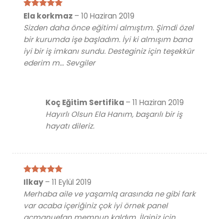
5 üzerinden
Ela korkmaz
–
10 Haziran 2019
5
oy aldı
Sizden daha önce eğitimi almıştım. Şimdi özel
bir kurumda işe başladım. İyi ki almışım bana
iyi bir iş imkanı sundu. Desteginiz için teşekkür
ederim m… Sevgiler
Koç Eğitim Sertifika
–
11 Haziran 2019
Hayırlı Olsun Ela Hanım, başarılı bir iş
hayatı dileriz.
5 üzerinden
Ilkay
–
11 Eylül 2019
5
oy aldı
Merhaba aile ve yaşamlq arasında ne gibi fark
var acaba içeriğiniz çok iyi örnek panel
qcmqnuefan memnun kaldım. İlginiz için