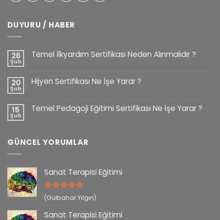
DUYURU / HABER
Temel İlkyardım Sertifikası Neden Alınmalıdır ?
26
Şub
Hijyen Sertifikası Ne İşe Yarar ?
20
Şub
Temel Pedagoji Eğitimi Sertifikası Ne İşe Yarar ?
15
Şub
GÜNCEL YORUMLAR
Sanat Terapisi Eğitimi
5 üzerinden
(Gülbahar Yılgın)
5
oy aldı
Sanat Terapisi Eğitimi