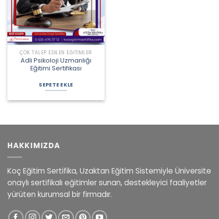
ÇOK TALEP EDILEN EĞITIMLER
Adli Psikoloji Uzmanlığı
Eğitimi Sertifikası
Orijinal
Şu
fiyat:
andaki
SEPETE EKLE
8.500,00 ₺.
fiyat:
4.500,00 ₺.
HAKKIMIZDA
Koç Eğitim Sertifika, Uzaktan Eğitim Sistemiyle Üniversite
onaylı sertifikalı eğitimler sunan, destekleyici faaliyetler
yürüten kurumsal bir firmadır.