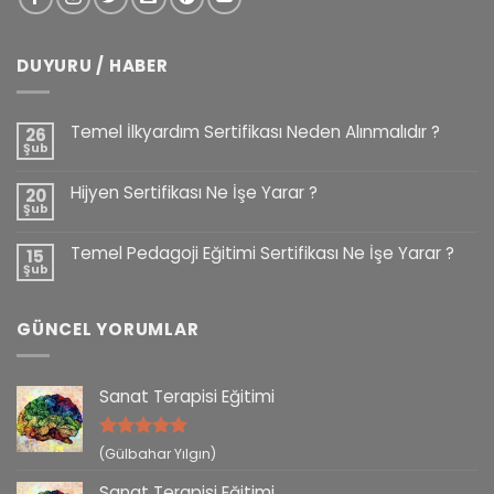
DUYURU / HABER
Temel İlkyardım Sertifikası Neden Alınmalıdır ?
26
Şub
Hijyen Sertifikası Ne İşe Yarar ?
20
Şub
Temel Pedagoji Eğitimi Sertifikası Ne İşe Yarar ?
15
Şub
GÜNCEL YORUMLAR
Sanat Terapisi Eğitimi
5 üzerinden
(Gülbahar Yılgın)
5
oy aldı
Sanat Terapisi Eğitimi