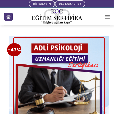
BİZİ ARAYIN
0535 627 61 82
-47%