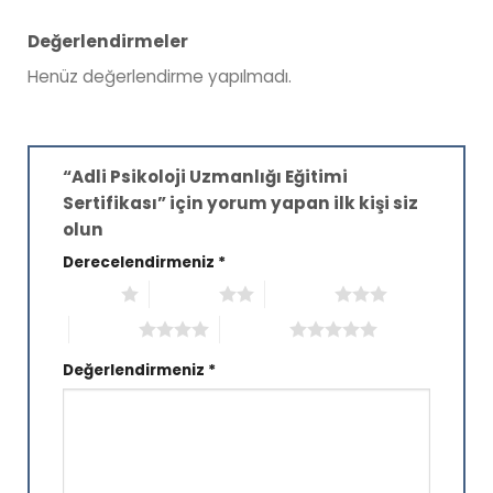
Değerlendirmeler
Henüz değerlendirme yapılmadı.
“Adli Psikoloji Uzmanlığı Eğitimi
Sertifikası” için yorum yapan ilk kişi siz
olun
Derecelendirmeniz
*
1/5 yıldız
2/5 yıldız
3/5 yıldız
4/5 yıldız
5/5 yıldız
Değerlendirmeniz
*