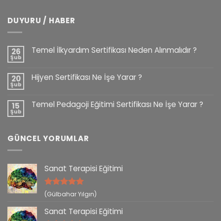
DUYURU / HABER
Temel İlkyardım Sertifikası Neden Alınmalıdır ?
26
Şub
Hijyen Sertifikası Ne İşe Yarar ?
20
Şub
Temel Pedagoji Eğitimi Sertifikası Ne İşe Yarar ?
15
Şub
GÜNCEL YORUMLAR
Sanat Terapisi Eğitimi
5 üzerinden
(Gülbahar Yılgın)
5
oy aldı
Sanat Terapisi Eğitimi