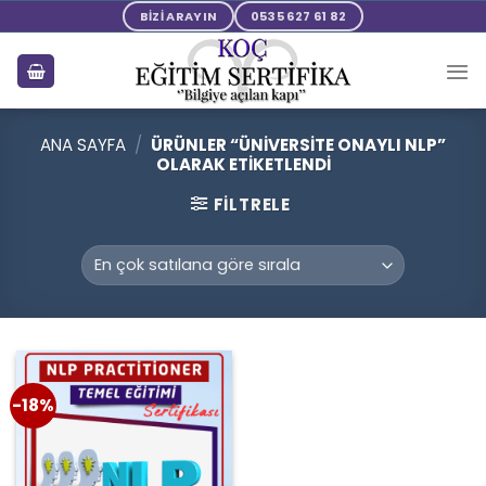
Skip
BİZİ ARAYIN
0535 627 61 82
to
content
ANA SAYFA
/
ÜRÜNLER “ÜNIVERSITE ONAYLI NLP”
OLARAK ETIKETLENDI
FILTRELE
-18%