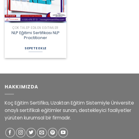
ÇOK TALEP EDILEN EĞITIMLER
NLP Eğitimi Sertifikası NLP
Practitioner
Orijinal
Şu
fiyat:
andaki
SEPETE EKLE
2.200,00 ₺.
fiyat:
1.800,00 ₺.
HAKKIMIZDA
Koç Eğitim Sertifika, Uzaktan Eğitim Sistemiyle Üniversite
onaylı sertifikalı eğitimler sunan, destekleyici faaliyetler
yürüten kurumsal bir firmadır.