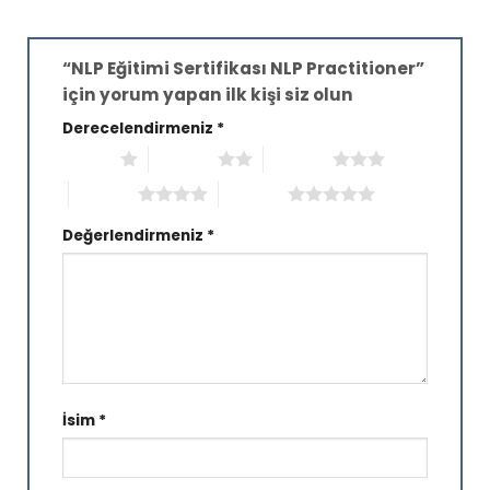
“NLP Eğitimi Sertifikası NLP Practitioner”
için yorum yapan ilk kişi siz olun
Derecelendirmeniz
*
1/5 yıldız
2/5 yıldız
3/5 yıldız
4/5 yıldız
5/5 yıldız
Değerlendirmeniz
*
İsim
*