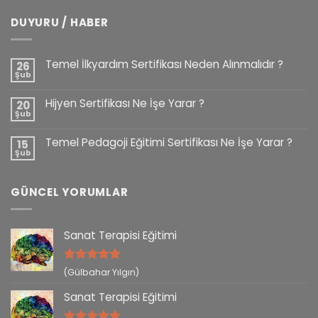
DUYURU / HABER
Temel İlkyardım Sertifikası Neden Alınmalıdır ?
26
Şub
Hijyen Sertifikası Ne İşe Yarar ?
20
Şub
Temel Pedagoji Eğitimi Sertifikası Ne İşe Yarar ?
15
Şub
GÜNCEL YORUMLAR
Sanat Terapisi Eğitimi
5 üzerinden
(Gülbahar Yılgın)
5
oy aldı
Sanat Terapisi Eğitimi