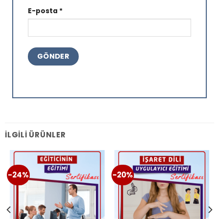
E-posta
*
İLGILI ÜRÜNLER
-24%
-20%