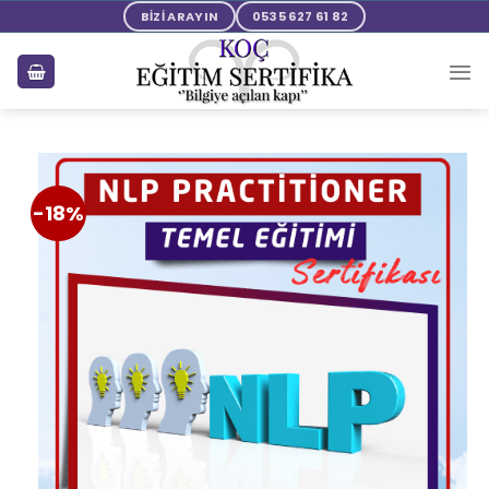
BİZİ ARAYIN
0535 627 61 82
-18%