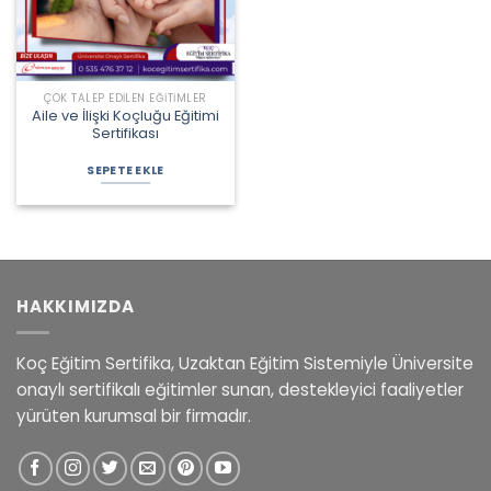
ÇOK TALEP EDILEN EĞITIMLER
Aile ve İlişki Koçluğu Eğitimi
Sertifikası
Orijinal
Şu
fiyat:
andaki
SEPETE EKLE
3.000,00 ₺.
fiyat:
2.700,00 ₺.
HAKKIMIZDA
Koç Eğitim Sertifika, Uzaktan Eğitim Sistemiyle Üniversite
onaylı sertifikalı eğitimler sunan, destekleyici faaliyetler
yürüten kurumsal bir firmadır.