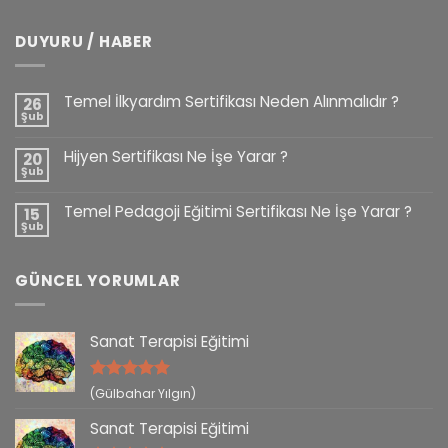
DUYURU / HABER
Temel İlkyardım Sertifikası Neden Alınmalıdır ?
26
Şub
Hijyen Sertifikası Ne İşe Yarar ?
20
Şub
Temel Pedagoji Eğitimi Sertifikası Ne İşe Yarar ?
15
Şub
GÜNCEL YORUMLAR
Sanat Terapisi Eğitimi
5 üzerinden
(Gülbahar Yılgın)
5
oy aldı
Sanat Terapisi Eğitimi