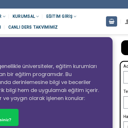
R
KURUMSAL
EĞITIM GIRIŞ
M
CANLI DERS TAKVIMIMIZ
enellikle üniversiteler, eğitim kurumları
Ad
n bir eğitim programıdır. Bu
ında derinlemesine bilgi ve beceriler
 bilgi hem de uygulamalı eğitim içerir.
Te
r ve yaygın olarak işlenen konular:
Ha
siniz?