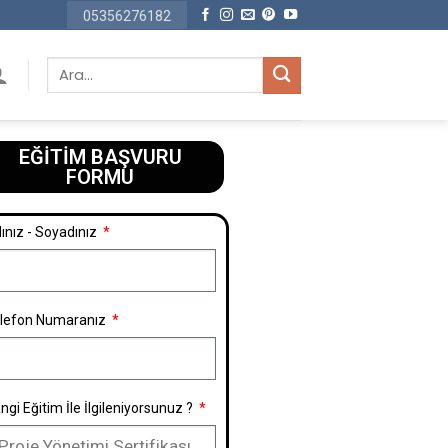
05356276182
EĞİTİM BAŞVURU
FORMU​
ınız - Soyadınız
lefon Numaranız
ngi Eğitim İle İlgileniyorsunuz ?