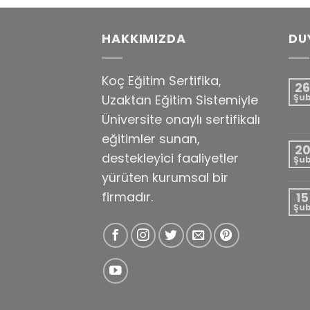
HAKKIMIZDA
DU
Koç Eğitim Sertifika,
26
Uzaktan Eğitim Sistemiyle
Şu
Üniversite onaylı sertifikalı
eğitimler sunan,
2
destekleyici faaliyetler
Şu
yürüten kurumsal bir
firmadır.
15
Şu