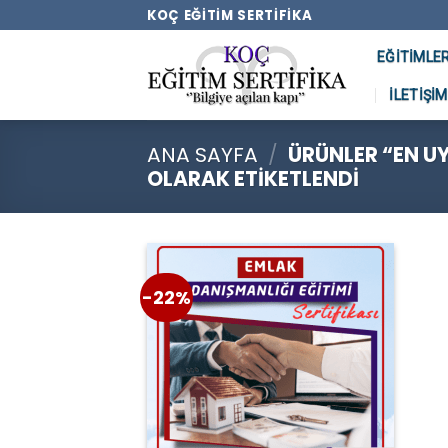
Skip
KOÇ EĞITIM SERTIFIKA
to
EĞITIMLE
content
İLETIŞIM
ANA SAYFA
/
ÜRÜNLER “EN U
OLARAK ETIKETLENDI
-22%