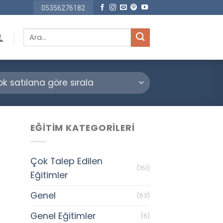
05356276182
Ara:
EĞITIM KATEGORILERI
Çok Talep Edilen
(151)
Eğitimler
Genel
(63)
Genel Eğitimler
(6)