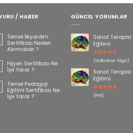
YURU / HABER
GÜNCEL YORUMLAR
Temel İlkyardım
Sanat Terapisi
b
Sertifikası Neden
Eğitimi
Alınmalıdır ?
5 üzerinden
(Gülbahar Yılgın)
Hijyen Sertifikası Ne
0
5
oy aldı
b
İşe Yarar ?
Sanat Terapisi
Eğitimi
Temel Pedagoji
b
Eğitimi Sertifikası Ne
5 üzerinden
(Pırıl)
İşe Yarar ?
5
oy aldı