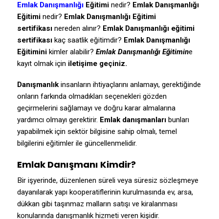
Emlak Danışmanlığı
Eğitimi
nedir?
Emlak Danışmanlığı
Eğitimi
nedir?
Emlak Danışmanlığı Eğitimi
sertifikası
nereden alınır?
Emlak Danışmanlığı eğitimi
sertifikası
kaç saatlik eğitimdir?
Emlak Danışmanlığı
Eğitimini
kimler alabilir?
Emlak Danışmanlığı Eğitimin
e
kayıt olmak için
iletişime geçiniz.
Danışmanlık
insanların ihtiyaçlarını anlamayı, gerektiğinde
onların farkında olmadıkları seçenekleri gözden
geçirmelerini sağlamayı ve doğru karar almalarına
yardımcı olmayı gerektirir.
Emlak danışmanları
bunları
yapabilmek için sektör bilgisine sahip olmalı, temel
bilgilerini eğitimler ile güncellenmelidir.
Emlak Danışmanı Kimdir?
Bir işyerinde, düzenlenen süreli veya süresiz sözleşmeye
dayanılarak yapı kooperatiflerinin kurulmasında ev, arsa,
dükkan gibi taşınmaz malların satışı ve kiralanması
konularında danışmanlık hizmeti veren kişidir.