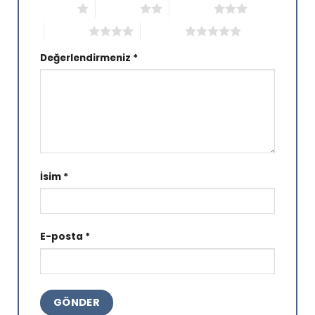
1/5 yıldız
2/5 yıldız
3/5 yıldız
4/5 yıldız
5/5 yıldız
Değerlendirmeniz
*
İsim
*
E-posta
*