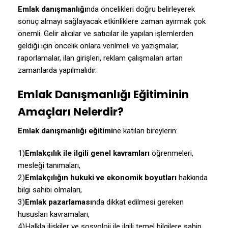
Emlak danışmanlığı
nda öncelikleri doğru belirleyerek
sonuç almayı sağlayacak etkinliklere zaman ayırmak çok
önemli. Gelir alıcılar ve satıcılar ile yapılan işlemlerden
geldiği için öncelik onlara verilmeli ve yazışmalar,
raporlamalar, ilan girişleri, reklam çalışmaları artan
zamanlarda yapılmalıdır.
Emlak Danışmanlığı Eğitiminin
Amaçları Nelerdir?
Emlak danışmanlığı eğitimi
ne katılan bireylerin:
1)
Emlakçılık ile ilgili genel kavramları
öğrenmeleri,
mesleği tanımaları,
2)
Emlakçılığın hukuki ve ekonomik boyutları
hakkında
bilgi sahibi olmaları,
3)
Emlak pazarlaması
nda dikkat edilmesi gereken
hususları kavramaları,
4)Halkla ilişkiler ve sosyoloji ile ilgili temel bilgilere sahip