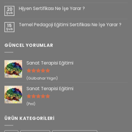
Hijyen Sertifikası Ne İşe Yarar ?
20
Şub
Temel Pedagoji Eğitimi Sertifikası Ne İşe Yarar ?
15
Şub
GÜNCEL YORUMLAR
Sanat Terapisi Eğitimi
5 üzerinden
(Gülbahar Yılgın)
5
oy aldı
Sanat Terapisi Eğitimi
5 üzerinden
(Pırıl)
5
oy aldı
ÜRÜN KATEGORILERI