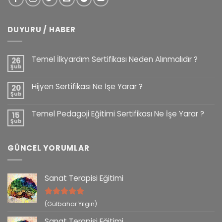
DUYURU / HABER
Temel İlkyardım Sertifikası Neden Alınmalıdır ?
26
Şub
Hijyen Sertifikası Ne İşe Yarar ?
20
Şub
Temel Pedagoji Eğitimi Sertifikası Ne İşe Yarar ?
15
Şub
GÜNCEL YORUMLAR
Sanat Terapisi Eğitimi
5 üzerinden
(Gülbahar Yılgın)
5
oy aldı
Sanat Terapisi Eğitimi