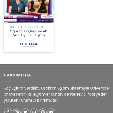
ÇOK TALEP EDILEN EĞITIMLER
Öğrenci Koçluğu ve Akıl
Zeka Oyunları Eğitimi
Orijinal
Şu
fiyat:
andaki
SEPETE EKLE
2.000,00 ₺.
fiyat:
1.600,00 ₺.
HAKKIMIZDA
Koç Eğitim Sertifika, Uzaktan Eğitim Sistemiyle Üniversite
onaylı sertifikalı eğitimler sunan, destekleyici faaliyetler
yürüten kurumsal bir firmadır.