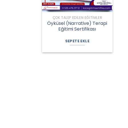
ÇOK TALEP EDILEN EĞITIMLER
Öyküsel (Narrative) Terapi
Eğitimi Sertifikası
Orijinal
Şu
fiyat:
andaki
SEPETE EKLE
2.100,00 ₺.
fiyat:
1.800,00 ₺.