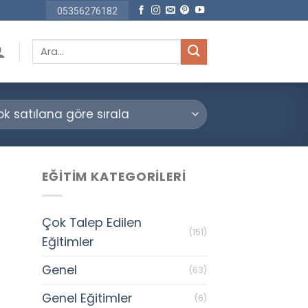
05356276182
Ara:
EĞITIM KATEGORILERI
Çok Talep Edilen
(151)
Eğitimler
Genel
(63)
Genel Eğitimler
(6)