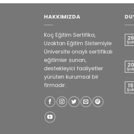
HAKKIMIZDA
DU
Koç Eğitim Sertifika,
26
Uzaktan Eğitim Sistemiyle
Şu
Üniversite onaylı sertifikalı
eğitimler sunan,
2
destekleyici faaliyetler
Şu
yürüten kurumsal bir
firmadır.
15
Şu