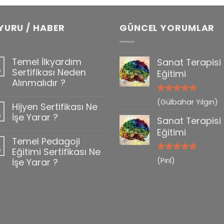
YURU / HABER
GÜNCEL YORUMLAR
Temel İlkyardım
Sanat Terapisi
b
Sertifikası Neden
Eğitimi
Alınmalıdır ?
5 üzerinden
(Gülbahar Yılgın)
Hijyen Sertifikası Ne
0
5
oy aldı
b
İşe Yarar ?
Sanat Terapisi
Eğitimi
Temel Pedagoji
b
Eğitimi Sertifikası Ne
5 üzerinden
(Pırıl)
İşe Yarar ?
5
oy aldı