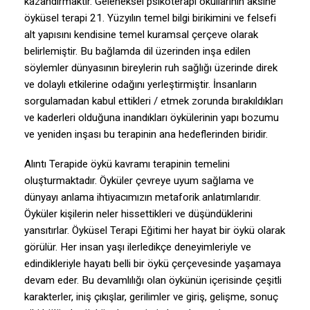
kazandırmaktır. Geleneksel psikoterapi okullarının aksine
öyküsel terapi 21. Yüzyılın temel bilgi birikimini ve felsefi
alt yapısını kendisine temel kuramsal çerçeve olarak
belirlemiştir. Bu bağlamda dil üzerinden inşa edilen
söylemler dünyasının bireylerin ruh sağlığı üzerinde direk
ve dolaylı etkilerine odağını yerleştirmiştir. İnsanların
sorgulamadan kabul ettikleri / etmek zorunda bırakıldıkları
ve kaderleri olduğuna inandıkları öykülerinin yapı bozumu
ve yeniden inşası bu terapinin ana hedeflerinden biridir.
Alıntı Terapide öykü kavramı terapinin temelini
oluşturmaktadır. Öyküler çevreye uyum sağlama ve
dünyayı anlama ihtiyacımızın metaforik anlatımlarıdır.
Öyküler kişilerin neler hissettikleri ve düşündüklerini
yansıtırlar. Öyküsel Terapi Eğitimi her hayat bir öykü olarak
görülür. Her insan yaşı ilerledikçe deneyimleriyle ve
edindikleriyle hayatı belli bir öykü çerçevesinde yaşamaya
devam eder. Bu devamlılığı olan öykünün içerisinde çeşitli
karakterler, iniş çıkışlar, gerilimler ve giriş, gelişme, sonuç