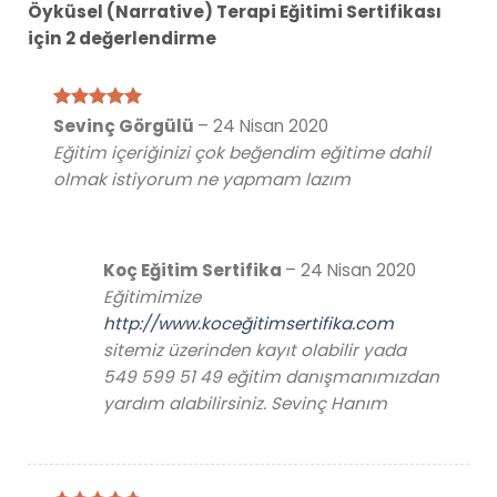
Öyküsel (Narrative) Terapi Eğitimi Sertifikası
için 2 değerlendirme
5 üzerinden
Sevinç Görgülü
–
24 Nisan 2020
5
oy aldı
Eğitim içeriğinizi çok beğendim eğitime dahil
olmak istiyorum ne yapmam lazım
Koç Eğitim Sertifika
–
24 Nisan 2020
Eğitimimize
http://www.koceğitimsertifika.com
sitemiz üzerinden kayıt olabilir yada
549 599 51 49 eğitim danışmanımızdan
yardım alabilirsiniz. Sevinç Hanım