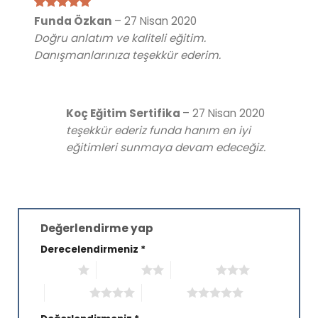
5 üzerinden
Funda Özkan
–
27 Nisan 2020
5
oy aldı
Doğru anlatım ve kaliteli eğitim.
Danışmanlarınıza teşekkür ederim.
Koç Eğitim Sertifika
–
27 Nisan 2020
teşekkür ederiz funda hanım en iyi
eğitimleri sunmaya devam edeceğiz.
Değerlendirme yap
Derecelendirmeniz
*
1/5 yıldız
2/5 yıldız
3/5 yıldız
4/5 yıldız
5/5 yıldız