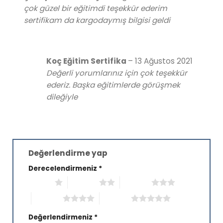
5
oy aldı
çok güzel bir eğitimdi teşekkür ederim
sertifikam da kargodaymış bilgisi geldi
Koç Eğitim Sertifika
–
13 Ağustos 2021
Değerli yorumlarınız için çok teşekkür
ederiz. Başka eğitimlerde görüşmek
dileğiyle
Değerlendirme yap
Derecelendirmeniz
*
1/5 yıldız
2/5 yıldız
3/5 yıldız
4/5 yıldız
5/5 yıldız
Değerlendirmeniz
*