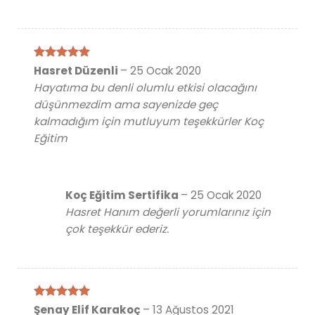
5 üzerinden
Hasret Düzenli
–
25 Ocak 2020
5
oy aldı
Hayatıma bu denli olumlu etkisi olacağını
düşünmezdim ama sayenizde geç
kalmadığım için mutluyum teşekkürler Koç
Eğitim
Koç Eğitim Sertifika
–
25 Ocak 2020
Hasret Hanım değerli yorumlarınız için
çok teşekkür ederiz.
5 üzerinden
Şenay Elif Karakoç
–
13 Ağustos 2021