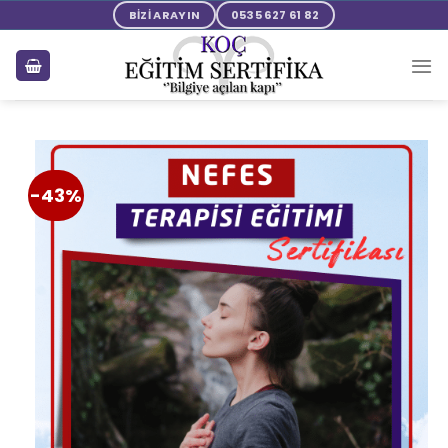
BİZİ ARAYIN
0535 627 61 82
-43%