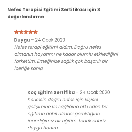
Nefes Terapisi Eğitimi Sertifikası
için 3
değerlendirme
5 üzerinden
Duygu
–
24 Ocak 2020
5
oy aldı
Nefes terapi eğitimi aldım. Doğru nefes
almanın hayatımı ne kadar olumlu etkilediğini
farkettim. Emeğinize sağlık çok başarılı bir
içeriğe sahip
Koç Eğitim Sertifika
–
24 Ocak 2020
herkesin doğru nefes için kişisel
gelişimine ve sağlığına etki eden bu
eğitime dahil olması gerektiğine
inandığımız bir eğitim. tebrik ederiz
duygu hanım