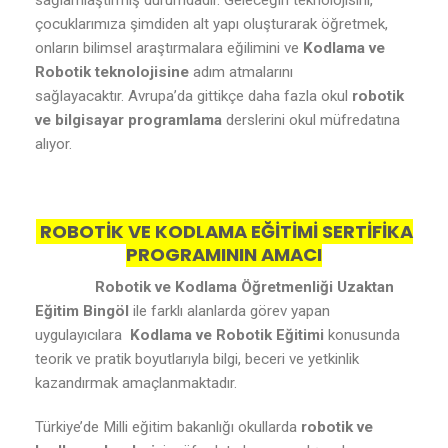
sağlamlaştırmış durumdadır. Geleceğin teknolojisini,
çocuklarımıza şimdiden alt yapı oluşturarak öğretmek,
onların bilimsel araştırmalara eğilimini ve
Kodlama ve
Robotik teknolojisine
adım atmalarını
sağlayacaktır. Avrupa’da gittikçe daha fazla okul
robotik
ve bilgisayar programlama
derslerini okul müfredatına
alıyor.
ROBOTİK VE KODLAMA EĞİTİMİ SERTİFİKA
PROGRAMININ AMACI
Robotik ve Kodlama Öğretmenliği Uzaktan
Eğitim Bingöl
ile farklı alanlarda görev yapan
uygulayıcılara
Kodlama ve Robotik Eğitimi
konusunda
teorik ve pratik boyutlarıyla bilgi, beceri ve yetkinlik
kazandırmak amaçlanmaktadır.
Türkiye’de Milli eğitim bakanlığı okullarda
robotik ve