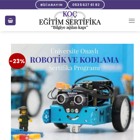
BİZİ ARAYIN
0535 627 61 82
-23%