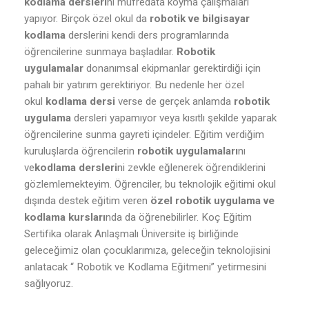
kodlama dersleri
ni müfredata koyma çalışmaları
yapıyor. Birçok özel okul da
robotik ve bilgisayar
kodlama
derslerini kendi ders programlarında
öğrencilerine sunmaya başladılar.
Robotik
uygulamalar
donanımsal ekipmanlar gerektirdiği için
pahalı bir yatırım gerektiriyor. Bu nedenle her özel
okul
kodlama dersi
verse de gerçek anlamda
robotik
uygulama
dersleri yapamıyor veya kısıtlı şekilde yaparak
öğrencilerine sunma gayreti içindeler. Eğitim verdiğim
kuruluşlarda öğrencilerin
robotik uygulamaları
nı
ve
kodlama dersleri
ni zevkle eğlenerek öğrendiklerini
gözlemlemekteyim. Öğrenciler, bu teknolojik eğitimi okul
dışında destek eğitim veren
özel robotik uygulama ve
kodlama kursları
nda da öğrenebilirler. Koç Eğitim
Sertifika olarak Anlaşmalı Üniversite iş birliğinde
geleceğimiz olan çocuklarımıza, geleceğin teknolojisini
anlatacak “ Robotik ve Kodlama Eğitmeni” yetirmesini
sağlıyoruz.