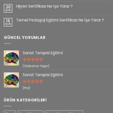
Hijyen Sertifikası Ne İşe Yarar ?
20
Şub
Temel Pedagoji Eğitimi Sertifikası Ne İşe Yarar ?
15
Şub
GÜNCEL YORUMLAR
Sanat Terapisi Eğitimi
5 üzerinden
(Gülbahar Yılgın)
5
oy aldı
Sanat Terapisi Eğitimi
5 üzerinden
(Pırıl)
5
oy aldı
ÜRÜN KATEGORILERI