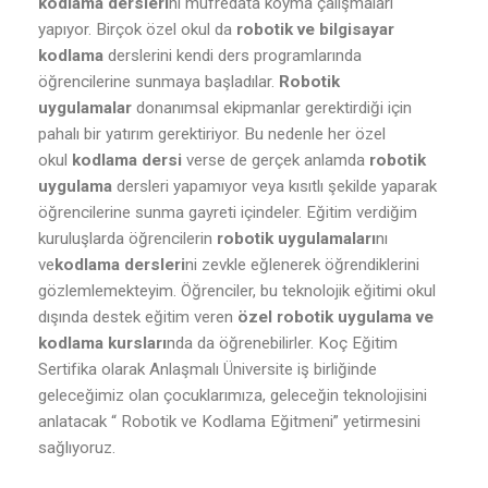
kodlama dersleri
ni müfredata koyma çalışmaları
yapıyor. Birçok özel okul da
robotik ve bilgisayar
kodlama
derslerini kendi ders programlarında
öğrencilerine sunmaya başladılar.
Robotik
uygulamalar
donanımsal ekipmanlar gerektirdiği için
pahalı bir yatırım gerektiriyor. Bu nedenle her özel
okul
kodlama dersi
verse de gerçek anlamda
robotik
uygulama
dersleri yapamıyor veya kısıtlı şekilde yaparak
öğrencilerine sunma gayreti içindeler. Eğitim verdiğim
kuruluşlarda öğrencilerin
robotik uygulamaları
nı
ve
kodlama dersleri
ni zevkle eğlenerek öğrendiklerini
gözlemlemekteyim. Öğrenciler, bu teknolojik eğitimi okul
dışında destek eğitim veren
özel robotik uygulama ve
kodlama kursları
nda da öğrenebilirler. Koç Eğitim
Sertifika olarak Anlaşmalı Üniversite iş birliğinde
geleceğimiz olan çocuklarımıza, geleceğin teknolojisini
anlatacak “ Robotik ve Kodlama Eğitmeni” yetirmesini
sağlıyoruz.