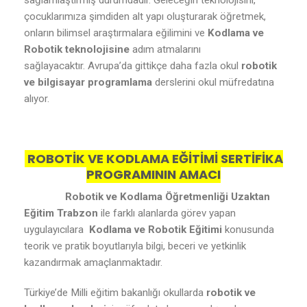
sağlamlaştırmış durumdadır. Geleceğin teknolojisini,
çocuklarımıza şimdiden alt yapı oluşturarak öğretmek,
onların bilimsel araştırmalara eğilimini ve
Kodlama ve
Robotik teknolojisine
adım atmalarını
sağlayacaktır. Avrupa’da gittikçe daha fazla okul
robotik
ve bilgisayar programlama
derslerini okul müfredatına
alıyor.
ROBOTİK VE KODLAMA EĞİTİMİ SERTİFİKA
PROGRAMININ AMACI
Robotik ve Kodlama Öğretmenliği Uzaktan
Eğitim Trabzon
ile farklı alanlarda görev yapan
uygulayıcılara
Kodlama ve Robotik Eğitimi
konusunda
teorik ve pratik boyutlarıyla bilgi, beceri ve yetkinlik
kazandırmak amaçlanmaktadır.
Türkiye’de Milli eğitim bakanlığı okullarda
robotik ve