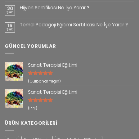
Hijyen Sertifikası Ne İşe Yarar ?
20
Şub
Temel Pedagoji Eğitimi Sertifikası Ne İşe Yarar ?
15
Şub
GÜNCEL YORUMLAR
Sanat Terapisi Eğitimi
5 üzerinden
(Gülbahar Yılgın)
5
oy aldı
Sanat Terapisi Eğitimi
5 üzerinden
(Pırıl)
5
oy aldı
ÜRÜN KATEGORILERI