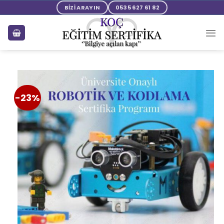
BİZİ ARAYIN
0535 627 61 82
-23%