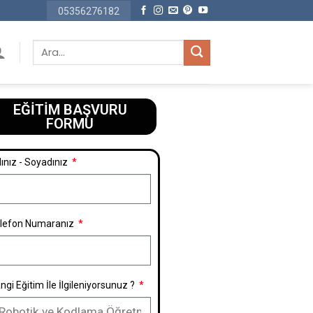
05356276182
EĞİTİM BAŞVURU
FORMU​
ınız - Soyadınız
lefon Numaranız
ngi Eğitim İle İlgileniyorsunuz ?