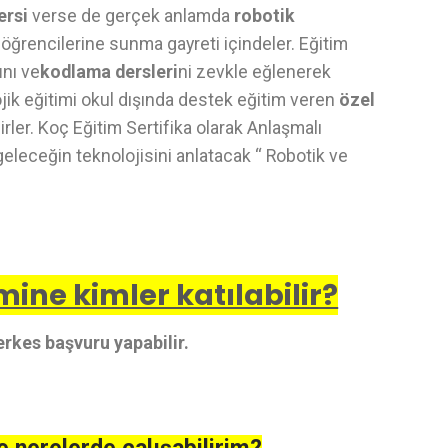
ersi
verse de gerçek anlamda
robotik
 öğrencilerine sunma gayreti içindeler. Eğitim
ı
nı ve
kodlama dersleri
ni zevkle eğlenerek
jik eğitimi okul dışında destek eğitim veren
özel
rler. Koç Eğitim Sertifika olarak Anlaşmalı
geleceğin teknolojisini anlatacak “ Robotik ve
ine kimler katılabilir?
rkes başvuru yapabilir.