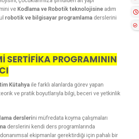
ojisini, çocuklarımıza şimdiden alt yapı
imini ve
Kodlama ve Robotik teknolojisine
adım
kul
robotik ve bilgisayar programlama
derslerini
İ SERTİFİKA PROGRAMININ
CI
tim Kütahya
ile farklı alanlarda görev yapan
rik ve pratik boyutlarıyla bilgi, beceri ve yetkinlik
lama dersleri
ni müfredata koyma çalışmaları
ama
derslerini kendi ders programlarında
donanımsal ekipmanlar gerektirdiği için pahalı bir