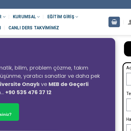
R
KURUMSAL
EĞITIM GIRIŞ
M
CANLI DERS TAKVIMIMIZ
atik, bilim, problem çözme, takım
Ad
ı düşünme, yaratıcı sanatlar ve daha pek
iversite Onaylı
ve
MEB de Geçerli
n…
+90 535 476 37 12
Te
siniz?
Ha