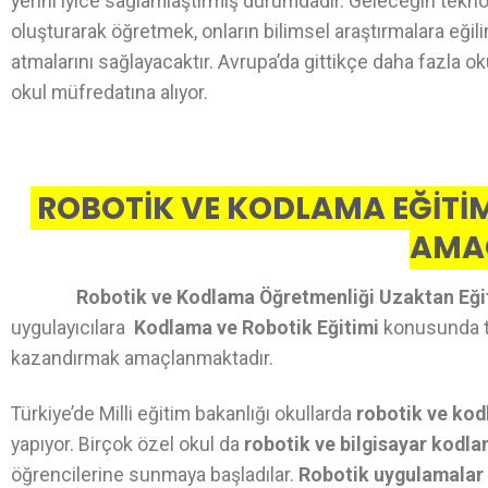
yerini iyice sağlamlaştırmış durumdadır. Geleceğin teknol
oluşturarak öğretmek, onların bilimsel araştırmalara eğil
atmalarını sağlayacaktır. Avrupa’da gittikçe daha fazla o
okul müfredatına alıyor.
ROBOTİK VE KODLAMA EĞİTİM
AMA
Robotik ve Kodlama Öğretmenliği Uzaktan Eği
uygulayıcılara
Kodlama ve Robotik Eğitimi
konusunda teo
kazandırmak amaçlanmaktadır.
Türkiye’de Milli eğitim bakanlığı okullarda
robotik ve kod
yapıyor. Birçok özel okul da
robotik ve bilgisayar kodl
öğrencilerine sunmaya başladılar.
Robotik uygulamalar