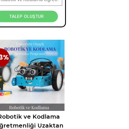
TALEP OLUŞTUR
3%
23%
Robotik ve Kodlama
ğretmenliği Uzaktan