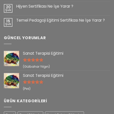
Hijyen Sertifikası Ne İşe Yarar ?
20
Şub
Temel Pedagoji Eğitimi Sertifikası Ne İşe Yarar ?
15
Şub
GÜNCEL YORUMLAR
Sanat Terapisi Eğitimi
5 üzerinden
(Gülbahar Yılgın)
5
oy aldı
Sanat Terapisi Eğitimi
5 üzerinden
(Pırıl)
5
oy aldı
ÜRÜN KATEGORILERI