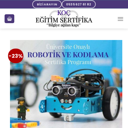
BİZİ ARAYIN
0535 627 61 82
-23%