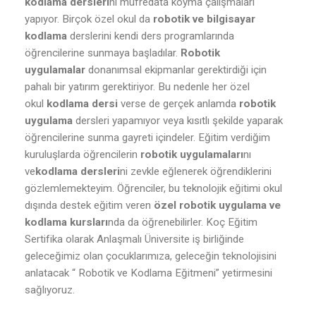
kodlama dersleri
ni müfredata koyma çalışmaları
yapıyor. Birçok özel okul da
robotik ve bilgisayar
kodlama
derslerini kendi ders programlarında
öğrencilerine sunmaya başladılar.
Robotik
uygulamalar
donanımsal ekipmanlar gerektirdiği için
pahalı bir yatırım gerektiriyor. Bu nedenle her özel
okul
kodlama dersi
verse de gerçek anlamda
robotik
uygulama
dersleri yapamıyor veya kısıtlı şekilde yaparak
öğrencilerine sunma gayreti içindeler. Eğitim verdiğim
kuruluşlarda öğrencilerin
robotik uygulamaları
nı
ve
kodlama dersleri
ni zevkle eğlenerek öğrendiklerini
gözlemlemekteyim. Öğrenciler, bu teknolojik eğitimi okul
dışında destek eğitim veren
özel robotik uygulama ve
kodlama kursları
nda da öğrenebilirler. Koç Eğitim
Sertifika olarak Anlaşmalı Üniversite iş birliğinde
geleceğimiz olan çocuklarımıza, geleceğin teknolojisini
anlatacak “ Robotik ve Kodlama Eğitmeni” yetirmesini
sağlıyoruz.