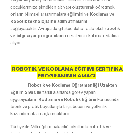
sağlamlaştırmış durumdadır. Geleceğin teknolojisini,
çocuklarımıza şimdiden alt yapı oluşturarak öğretmek,
onların bilimsel araştırmalara eğilimini ve
Kodlama ve
Robotik teknolojisine
adım atmalarını
sağlayacaktır. Avrupa’da gittikçe daha fazla okul
robotik
ve bilgisayar programlama
derslerini okul müfredatına
alıyor.
ROBOTİK VE KODLAMA EĞİTİMİ SERTİFİKA
PROGRAMININ AMACI
Robotik ve Kodlama Öğretmenliği Uzaktan
Eğitim Sivas
ile farklı alanlarda görev yapan
uygulayıcılara
Kodlama ve Robotik Eğitimi
konusunda
teorik ve pratik boyutlarıyla bilgi, beceri ve yetkinlik
kazandırmak amaçlanmaktadır.
Türkiye’de Milli eğitim bakanlığı okullarda
robotik ve