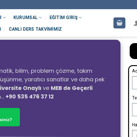
R
KURUMSAL
EĞITIM GIRIŞ
M
CANLI DERS TAKVIMIMIZ
atik, bilim, problem çözme, takım
Ad
ı düşünme, yaratıcı sanatlar ve daha pek
iversite Onaylı
ve
MEB de Geçerli
n…
+90 535 476 37 12
Te
siniz?
Ha