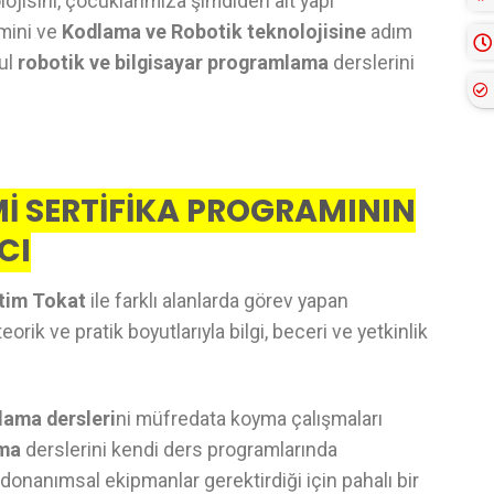
ojisini, çocuklarımıza şimdiden alt yapı
imini ve
Kodlama ve Robotik teknolojisine
adım
kul
robotik ve bilgisayar programlama
derslerini
İ SERTİFİKA PROGRAMININ
CI
tim Tokat
ile farklı alanlarda görev yapan
rik ve pratik boyutlarıyla bilgi, beceri ve yetkinlik
lama dersleri
ni müfredata koyma çalışmaları
ama
derslerini kendi ders programlarında
donanımsal ekipmanlar gerektirdiği için pahalı bir