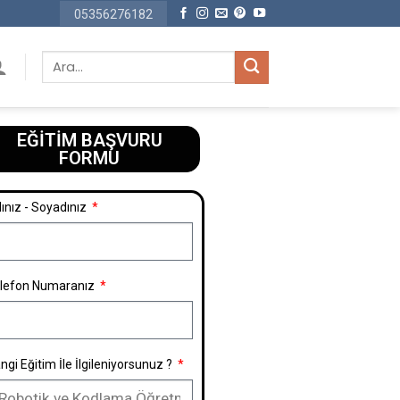
05356276182
EĞİTİM BAŞVURU
FORMU​
ınız - Soyadınız
lefon Numaranız
ngi Eğitim İle İlgileniyorsunuz ?