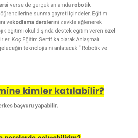
ersi
verse de gerçek anlamda
robotik
 öğrencilerine sunma gayreti içindeler. Eğitim
ı
nı ve
kodlama dersleri
ni zevkle eğlenerek
jik eğitimi okul dışında destek eğitim veren
özel
rler. Koç Eğitim Sertifika olarak Anlaşmalı
geleceğin teknolojisini anlatacak “ Robotik ve
ine kimler katılabilir?
rkes başvuru yapabilir.