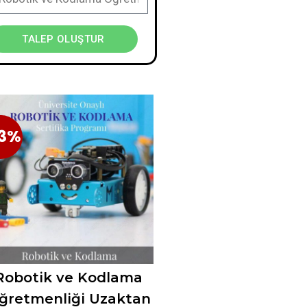
TALEP OLUŞTUR
3%
23%
Robotik ve Kodlama
ğretmenliği Uzaktan