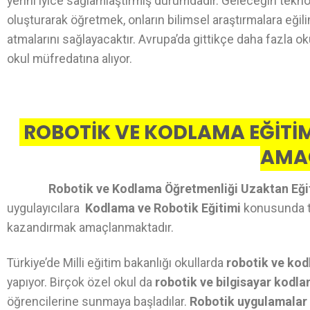
yerini iyice sağlamlaştırmış durumdadır. Geleceğin teknol
oluşturarak öğretmek, onların bilimsel araştırmalara eğil
atmalarını sağlayacaktır. Avrupa’da gittikçe daha fazla o
okul müfredatına alıyor.
ROBOTİK VE KODLAMA EĞİTİM
AMA
Robotik ve Kodlama Öğretmenliği Uzaktan Eği
uygulayıcılara
Kodlama ve Robotik Eğitimi
konusunda teo
kazandırmak amaçlanmaktadır.
Türkiye’de Milli eğitim bakanlığı okullarda
robotik ve kod
yapıyor. Birçok özel okul da
robotik ve bilgisayar kodl
öğrencilerine sunmaya başladılar.
Robotik uygulamalar