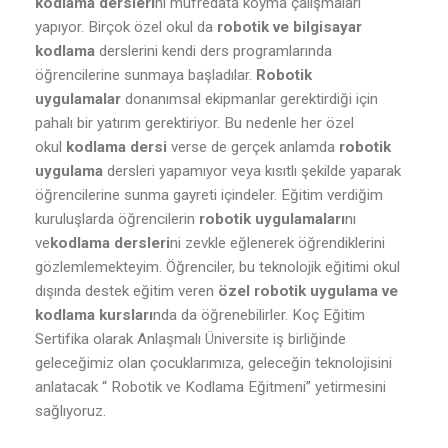
kodlama dersleri
ni müfredata koyma çalışmaları
yapıyor. Birçok özel okul da
robotik ve bilgisayar
kodlama
derslerini kendi ders programlarında
öğrencilerine sunmaya başladılar.
Robotik
uygulamalar
donanımsal ekipmanlar gerektirdiği için
pahalı bir yatırım gerektiriyor. Bu nedenle her özel
okul
kodlama dersi
verse de gerçek anlamda
robotik
uygulama
dersleri yapamıyor veya kısıtlı şekilde yaparak
öğrencilerine sunma gayreti içindeler. Eğitim verdiğim
kuruluşlarda öğrencilerin
robotik uygulamaları
nı
ve
kodlama dersleri
ni zevkle eğlenerek öğrendiklerini
gözlemlemekteyim. Öğrenciler, bu teknolojik eğitimi okul
dışında destek eğitim veren
özel robotik uygulama ve
kodlama kursları
nda da öğrenebilirler. Koç Eğitim
Sertifika olarak Anlaşmalı Üniversite iş birliğinde
geleceğimiz olan çocuklarımıza, geleceğin teknolojisini
anlatacak “ Robotik ve Kodlama Eğitmeni” yetirmesini
sağlıyoruz.