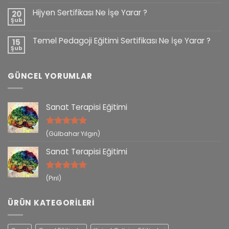
Hijyen Sertifikası Ne İşe Yarar ?
20
Şub
Temel Pedagoji Eğitimi Sertifikası Ne İşe Yarar ?
15
Şub
GÜNCEL YORUMLAR
Sanat Terapisi Eğitimi
5 üzerinden
(Gülbahar Yılgın)
5
oy aldı
Sanat Terapisi Eğitimi
5 üzerinden
(Pırıl)
5
oy aldı
ÜRÜN KATEGORILERI