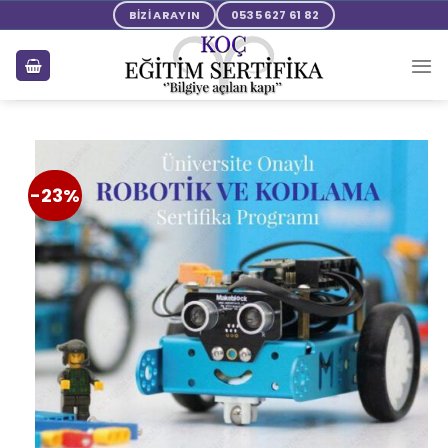
BİZİ ARAYIN
0535 627 61 82
-23%