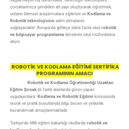
sağlamlaştırmış durumdadır. Geleceğin teknolojisini,
çocuklarımıza şimdiden alt yapı oluşturarak öğretmek,
onların bilimsel araştırmalara eğilimini ve
Kodlama ve
Robotik teknolojisine
adım atmalarını
sağlayacaktır. Avrupa’da gittikçe daha fazla okul
robotik
ve bilgisayar programlama
derslerini okul müfredatına
alıyor.
ROBOTİK VE KODLAMA EĞİTİMİ SERTİFİKA
PROGRAMININ AMACI
Robotik ve Kodlama Öğretmenliği Uzaktan
Eğitim Şırnak
ile farklı alanlarda görev yapan
uygulayıcılara
Kodlama ve Robotik Eğitimi
konusunda
teorik ve pratik boyutlarıyla bilgi, beceri ve yetkinlik
kazandırmak amaçlanmaktadır.
Türkiye’de Milli eğitim bakanlığı okullarda
robotik ve