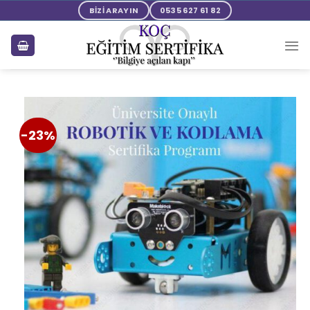
BİZİ ARAYIN
0535 627 61 82
-23%