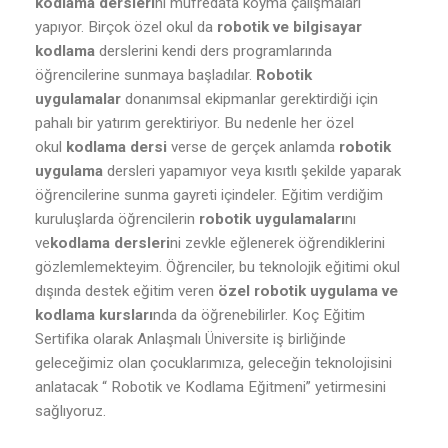
kodlama dersleri
ni müfredata koyma çalışmaları
yapıyor. Birçok özel okul da
robotik ve bilgisayar
kodlama
derslerini kendi ders programlarında
öğrencilerine sunmaya başladılar.
Robotik
uygulamalar
donanımsal ekipmanlar gerektirdiği için
pahalı bir yatırım gerektiriyor. Bu nedenle her özel
okul
kodlama dersi
verse de gerçek anlamda
robotik
uygulama
dersleri yapamıyor veya kısıtlı şekilde yaparak
öğrencilerine sunma gayreti içindeler. Eğitim verdiğim
kuruluşlarda öğrencilerin
robotik uygulamaları
nı
ve
kodlama dersleri
ni zevkle eğlenerek öğrendiklerini
gözlemlemekteyim. Öğrenciler, bu teknolojik eğitimi okul
dışında destek eğitim veren
özel robotik uygulama ve
kodlama kursları
nda da öğrenebilirler. Koç Eğitim
Sertifika olarak Anlaşmalı Üniversite iş birliğinde
geleceğimiz olan çocuklarımıza, geleceğin teknolojisini
anlatacak “ Robotik ve Kodlama Eğitmeni” yetirmesini
sağlıyoruz.