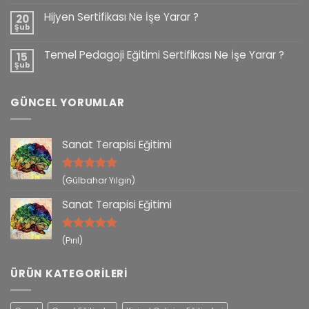
Hijyen Sertifikası Ne İşe Yarar ?
20
Şub
Temel Pedagoji Eğitimi Sertifikası Ne İşe Yarar ?
15
Şub
GÜNCEL YORUMLAR
Sanat Terapisi Eğitimi
5 üzerinden
(Gülbahar Yılgın)
5
oy aldı
Sanat Terapisi Eğitimi
5 üzerinden
(Pırıl)
5
oy aldı
ÜRÜN KATEGORILERI