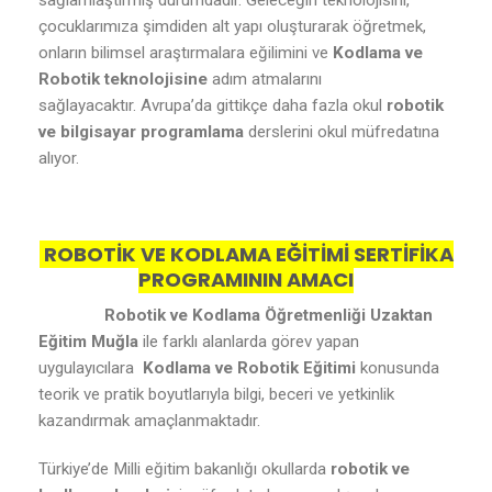
sağlamlaştırmış durumdadır. Geleceğin teknolojisini,
çocuklarımıza şimdiden alt yapı oluşturarak öğretmek,
onların bilimsel araştırmalara eğilimini ve
Kodlama ve
Robotik teknolojisine
adım atmalarını
sağlayacaktır. Avrupa’da gittikçe daha fazla okul
robotik
ve bilgisayar programlama
derslerini okul müfredatına
alıyor.
ROBOTİK VE KODLAMA EĞİTİMİ SERTİFİKA
PROGRAMININ AMACI
Robotik ve Kodlama Öğretmenliği Uzaktan
Eğitim Muğla
ile farklı alanlarda görev yapan
uygulayıcılara
Kodlama ve Robotik Eğitimi
konusunda
teorik ve pratik boyutlarıyla bilgi, beceri ve yetkinlik
kazandırmak amaçlanmaktadır.
Türkiye’de Milli eğitim bakanlığı okullarda
robotik ve