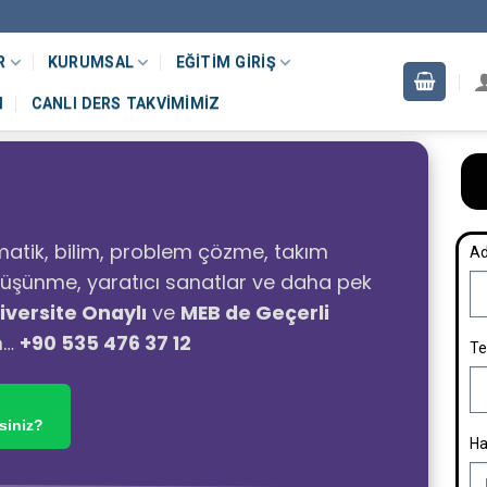
R
KURUMSAL
EĞITIM GIRIŞ
M
CANLI DERS TAKVIMIMIZ
atik, bilim, problem çözme, takım
Ad
ı düşünme, yaratıcı sanatlar ve daha pek
iversite Onaylı
ve
MEB de Geçerli
n…
+90 535 476 37 12
Te
siniz?
Ha