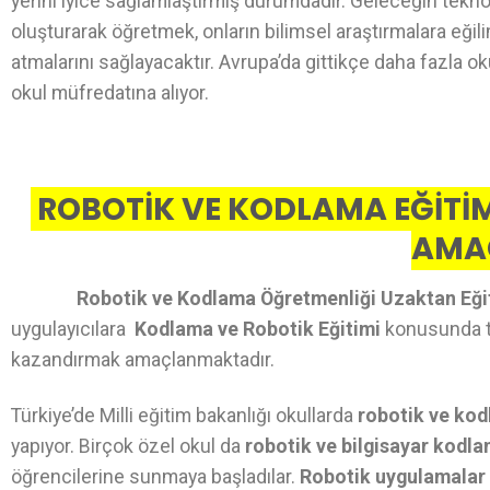
yerini iyice sağlamlaştırmış durumdadır. Geleceğin teknol
oluşturarak öğretmek, onların bilimsel araştırmalara eğil
atmalarını sağlayacaktır. Avrupa’da gittikçe daha fazla o
okul müfredatına alıyor.
ROBOTİK VE KODLAMA EĞİTİM
AMA
Robotik ve Kodlama Öğretmenliği Uzaktan Eğ
uygulayıcılara
Kodlama ve Robotik Eğitimi
konusunda teo
kazandırmak amaçlanmaktadır.
Türkiye’de Milli eğitim bakanlığı okullarda
robotik ve kod
yapıyor. Birçok özel okul da
robotik ve bilgisayar kodl
öğrencilerine sunmaya başladılar.
Robotik uygulamalar