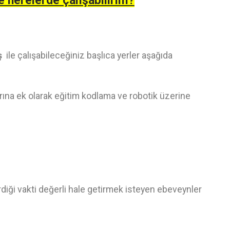
e nerelerde çalışabilirim?
ş
ile çalışabileceğiniz başlıca yerler aşağıda
ına ek olarak eğitim kodlama ve robotik üzerine
irdiği vakti değerli hale getirmek isteyen ebeveynler