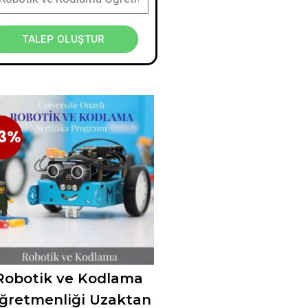
TALEP OLUŞTUR
3%
23%
Robotik ve Kodlama
ğretmenliği Uzaktan