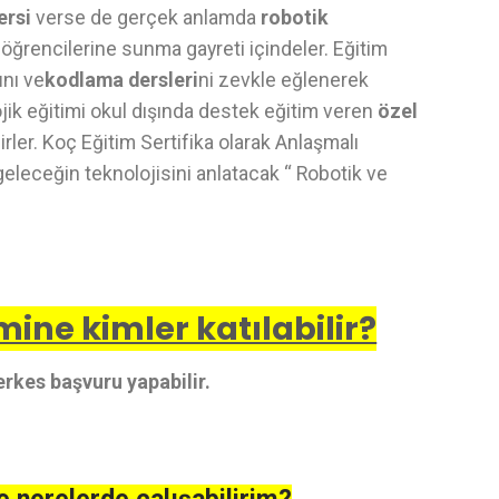
ersi
verse de gerçek anlamda
robotik
 öğrencilerine sunma gayreti içindeler. Eğitim
ı
nı ve
kodlama dersleri
ni zevkle eğlenerek
jik eğitimi okul dışında destek eğitim veren
özel
rler. Koç Eğitim Sertifika olarak Anlaşmalı
geleceğin teknolojisini anlatacak “ Robotik ve
ine kimler katılabilir?
rkes başvuru yapabilir.