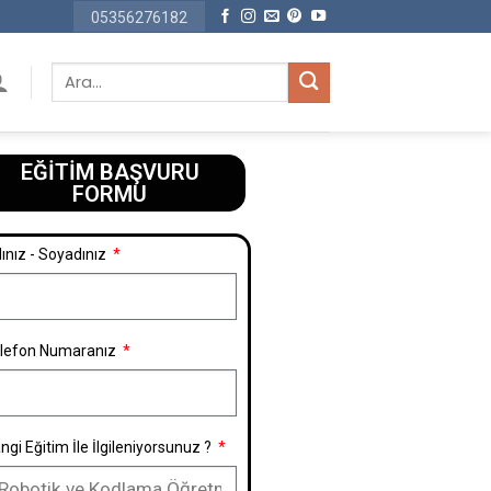
05356276182
EĞİTİM BAŞVURU
FORMU​
ınız - Soyadınız
lefon Numaranız
ngi Eğitim İle İlgileniyorsunuz ?