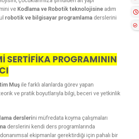
ojisini, çocuklarımıza şimdiden alt yapı
imini ve
Kodlama ve Robotik teknolojisine
adım
kul
robotik ve bilgisayar programlama
derslerini
İ SERTİFİKA PROGRAMININ
CI
itim Muş
ile farklı alanlarda görev yapan
rik ve pratik boyutlarıyla bilgi, beceri ve yetkinlik
lama dersleri
ni müfredata koyma çalışmaları
ama
derslerini kendi ders programlarında
donanımsal ekipmanlar gerektirdiği için pahalı bir