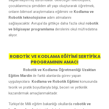
sağlamlaştırmış durumdadır. Geleceğin teknolojisini,
çocuklarımıza şimdiden alt yapı oluşturarak öğretmek,
onların bilimsel araştırmalara eğilimini ve
Kodlama ve
Robotik teknolojisine
adım atmalarını
sağlayacaktır. Avrupa’da gittikçe daha fazla okul
robotik
ve bilgisayar programlama
derslerini okul müfredatına
alıyor.
ROBOTİK VE KODLAMA EĞİTİMİ SERTİFİKA
PROGRAMININ AMACI
Robotik ve Kodlama Öğretmenliği Uzaktan
Eğitim Mardin
ile farklı alanlarda görev yapan
uygulayıcılara
Kodlama ve Robotik Eğitimi
konusunda
teorik ve pratik boyutlarıyla bilgi, beceri ve yetkinlik
kazandırmak amaçlanmaktadır.
Türkiye’de Milli eğitim bakanlığı okullarda
robotik ve