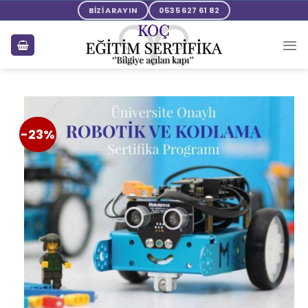
BİZİ ARAYIN
0535 627 61 82
-23%