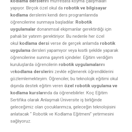
kodlama dersleri
ni müfredata koyma çalışmaları
yapıyor. Birçok özel okul da
robotik ve bilgisayar
kodlama
derslerini kendi ders programlarında
öğrencilerine sunmaya başladılar.
Robotik
uygulamalar
donanımsal ekipmanlar gerektirdiği için
pahalı bir yatırım gerektiriyor. Bu nedenle her özel
okul
kodlama dersi
verse de gerçek anlamda
robotik
uygulama
dersleri yapamıyor veya kısıtlı şekilde yaparak
öğrencilerine sunma gayreti içindeler. Eğitim verdiğim
kuruluşlarda öğrencilerin
robotik uygulamaları
nı
ve
kodlama dersleri
ni zevkle eğlenerek öğrendiklerini
gözlemlemekteyim. Öğrenciler, bu teknolojik eğitimi okul
dışında destek eğitim veren
özel robotik uygulama ve
kodlama kursları
nda da öğrenebilirler. Koç Eğitim
Sertifika olarak Anlaşmalı Üniversite iş birliğinde
geleceğimiz olan çocuklarımıza, geleceğin teknolojisini
anlatacak “ Robotik ve Kodlama Eğitmeni” yetirmesini
sağlıyoruz.