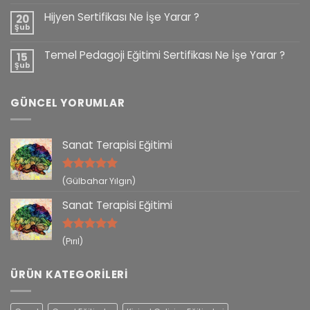
Hijyen Sertifikası Ne İşe Yarar ?
20
Şub
Temel Pedagoji Eğitimi Sertifikası Ne İşe Yarar ?
15
Şub
GÜNCEL YORUMLAR
Sanat Terapisi Eğitimi
5 üzerinden
(Gülbahar Yılgın)
5
oy aldı
Sanat Terapisi Eğitimi
5 üzerinden
(Pırıl)
5
oy aldı
ÜRÜN KATEGORILERI