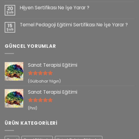
Hijyen Sertifikası Ne İşe Yarar ?
20
Şub
Temel Pedagoji Eğitimi Sertifikası Ne İşe Yarar ?
15
Şub
GÜNCEL YORUMLAR
Sanat Terapisi Eğitimi
5 üzerinden
(Gülbahar Yılgın)
5
oy aldı
Sanat Terapisi Eğitimi
5 üzerinden
(Pırıl)
5
oy aldı
ÜRÜN KATEGORILERI