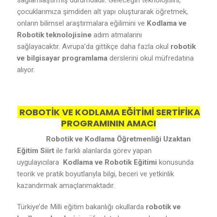
sağlamlaştırmış durumdadır. Geleceğin teknolojisini,
çocuklarımıza şimdiden alt yapı oluşturarak öğretmek,
onların bilimsel araştırmalara eğilimini ve
Kodlama ve
Robotik teknolojisine
adım atmalarını
sağlayacaktır. Avrupa’da gittikçe daha fazla okul
robotik
ve bilgisayar programlama
derslerini okul müfredatına
alıyor.
ROBOTİK VE KODLAMA EĞİTİMİ SERTİFİKA
PROGRAMININ AMACI
Robotik ve Kodlama Öğretmenliği Uzaktan
Eğitim Siirt
ile farklı alanlarda görev yapan
uygulayıcılara
Kodlama ve Robotik Eğitimi
konusunda
teorik ve pratik boyutlarıyla bilgi, beceri ve yetkinlik
kazandırmak amaçlanmaktadır.
Türkiye’de Milli eğitim bakanlığı okullarda
robotik ve