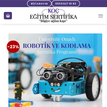
BİZİ ARAYIN
0535 627 61 82
-23%