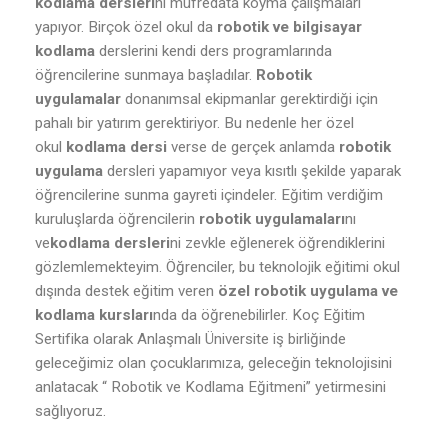
kodlama dersleri
ni müfredata koyma çalışmaları
yapıyor. Birçok özel okul da
robotik ve bilgisayar
kodlama
derslerini kendi ders programlarında
öğrencilerine sunmaya başladılar.
Robotik
uygulamalar
donanımsal ekipmanlar gerektirdiği için
pahalı bir yatırım gerektiriyor. Bu nedenle her özel
okul
kodlama dersi
verse de gerçek anlamda
robotik
uygulama
dersleri yapamıyor veya kısıtlı şekilde yaparak
öğrencilerine sunma gayreti içindeler. Eğitim verdiğim
kuruluşlarda öğrencilerin
robotik uygulamaları
nı
ve
kodlama dersleri
ni zevkle eğlenerek öğrendiklerini
gözlemlemekteyim. Öğrenciler, bu teknolojik eğitimi okul
dışında destek eğitim veren
özel robotik uygulama ve
kodlama kursları
nda da öğrenebilirler. Koç Eğitim
Sertifika olarak Anlaşmalı Üniversite iş birliğinde
geleceğimiz olan çocuklarımıza, geleceğin teknolojisini
anlatacak “ Robotik ve Kodlama Eğitmeni” yetirmesini
sağlıyoruz.