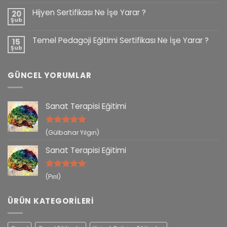
Hijyen Sertifikası Ne İşe Yarar ?
20
Şub
Temel Pedagoji Eğitimi Sertifikası Ne İşe Yarar ?
15
Şub
GÜNCEL YORUMLAR
Sanat Terapisi Eğitimi
5 üzerinden
(Gülbahar Yılgın)
5
oy aldı
Sanat Terapisi Eğitimi
5 üzerinden
(Pırıl)
5
oy aldı
ÜRÜN KATEGORILERI