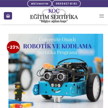
BİZİ ARAYIN
0535 627 61 82
-23%