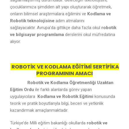
sağlamlaştırmış durumdadır. Geleceğin teknolojisini,
çocuklarımıza şimdiden alt yapı oluşturarak öğretmek,
onların bilimsel araştırmalara eğilimini ve
Kodlama ve
Robotik teknolojisine
adım atmalarını
sağlayacaktır. Avrupa’da gittikçe daha fazla okul
robotik
ve bilgisayar programlama
derslerini okul müfredatına
alıyor.
ROBOTİK VE KODLAMA EĞİTİMİ SERTİFİKA
PROGRAMININ AMACI
Robotik ve Kodlama Öğretmenliği Uzaktan
Eğitim Ordu
ile farklı alanlarda görev yapan
uygulayıcılara
Kodlama ve Robotik Eğitimi
konusunda
teorik ve pratik boyutlarıyla bilgi, beceri ve yetkinlik
kazandırmak amaçlanmaktadır.
Türkiye’de Milli eğitim bakanlığı okullarda
robotik ve