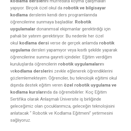
kodlama dersleri
ni müfredata koyma çalışmaları
yapıyor. Birçok özel okul da
robotik ve bilgisayar
kodlama
derslerini kendi ders programlarında
öğrencilerine sunmaya başladılar.
Robotik
uygulamalar
donanımsal ekipmanlar gerektirdiği için
pahalı bir yatırım gerektiriyor. Bu nedenle her özel
okul
kodlama dersi
verse de gerçek anlamda
robotik
uygulama
dersleri yapamıyor veya kısıtlı şekilde yaparak
öğrencilerine sunma gayreti içindeler. Eğitim verdiğim
kuruluşlarda öğrencilerin
robotik uygulamaları
nı
ve
kodlama dersleri
ni zevkle eğlenerek öğrendiklerini
gözlemlemekteyim. Öğrenciler, bu teknolojik eğitimi okul
dışında destek eğitim veren
özel robotik uygulama ve
kodlama kursları
nda da öğrenebilirler. Koç Eğitim
Sertifika olarak Anlaşmalı Üniversite iş birliğinde
geleceğimiz olan çocuklarımıza, geleceğin teknolojisini
anlatacak “ Robotik ve Kodlama Eğitmeni” yetirmesini
sağlıyoruz.